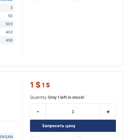
3
50
503
402
450
1
$
1
$
Quantity
Only 1 left in stock!
-
+
Запросить цену
TEKSAN