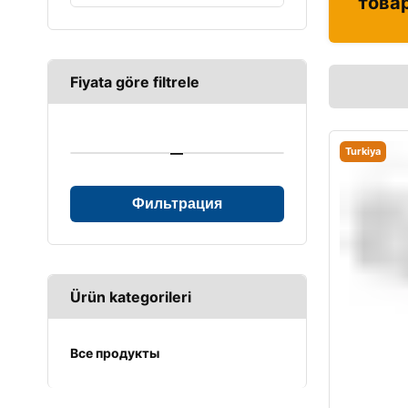
това
Fiyata göre filtrele
—
Turkiya
Фильтрация
Ürün kategorileri
Все продукты
UPS