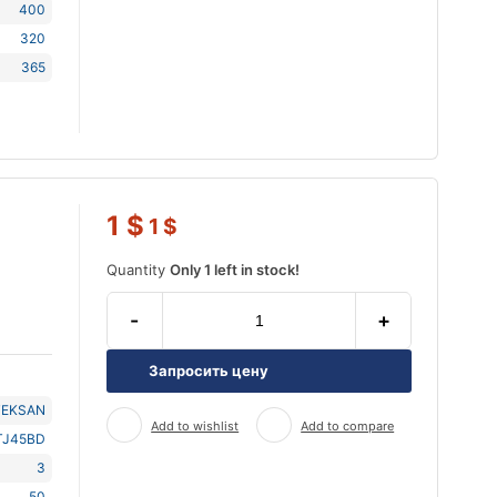
400
320
365
1
$
1
$
Quantity
Only 1 left in stock!
-
+
Запросить цену
TEKSAN
Add to wishlist
Add to compare
TJ45BD
3
50