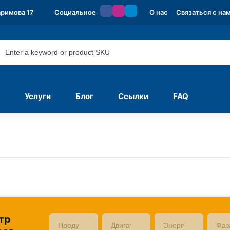
аримова 17
Социальное
О нас
Связаться с на
Услуги
Блог
Ссылки
FAQ
тр