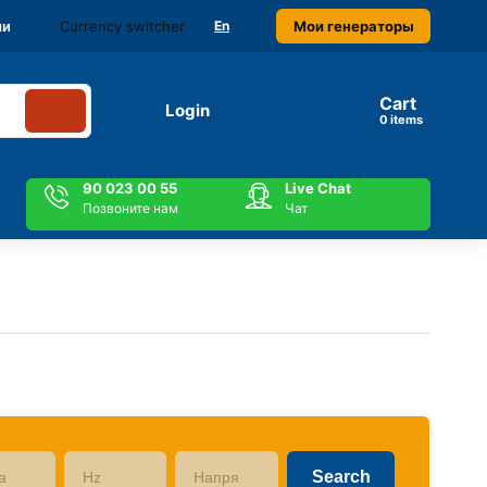
Currency switcher
Мои генераторы
ми
En
Cart
Login
items
90 023 00 55
Live Chat
Позвоните нам
Чат