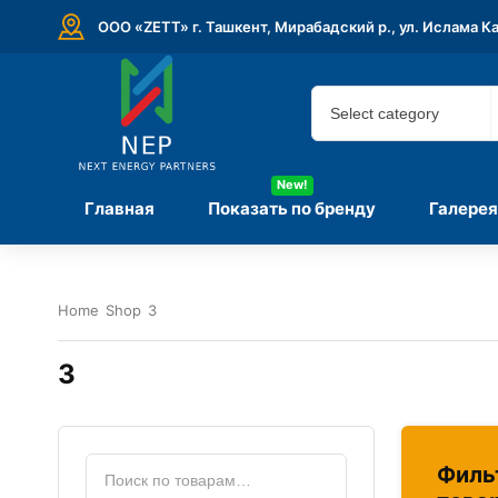
ООО «ZETT» г. Ташкент, Мирабадский р., ул. Ислама К
New!
Главная
Показать по бренду
Галерея
Home
Shop
3
3
Филь