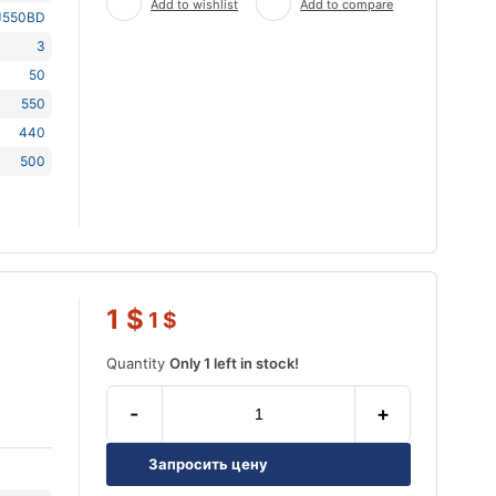
Add to wishlist
Add to compare
J550BD
3
50
550
440
500
1
$
1
$
Quantity
Only 1 left in stock!
-
+
Запросить цену