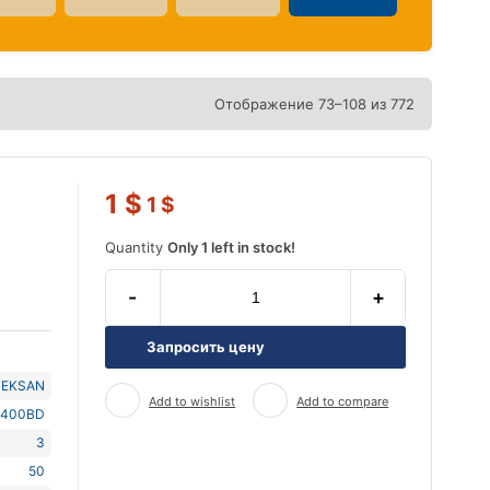
Отображение 73–108 из 772
1
$
1
$
Quantity
Only 1 left in stock!
-
+
Запросить цену
TEKSAN
Add to wishlist
Add to compare
J400BD
3
50