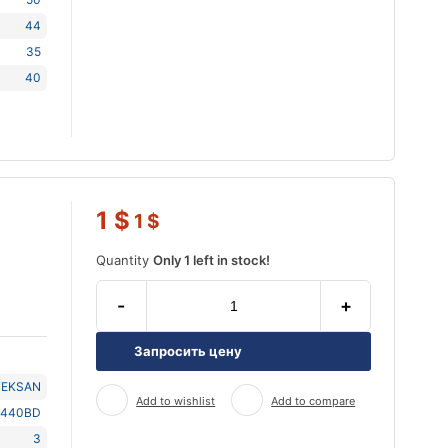
44
35
40
1
$
1
$
Quantity
Only 1 left in stock!
-
+
Запросить цену
TEKSAN
Add to wishlist
Add to compare
J440BD
3