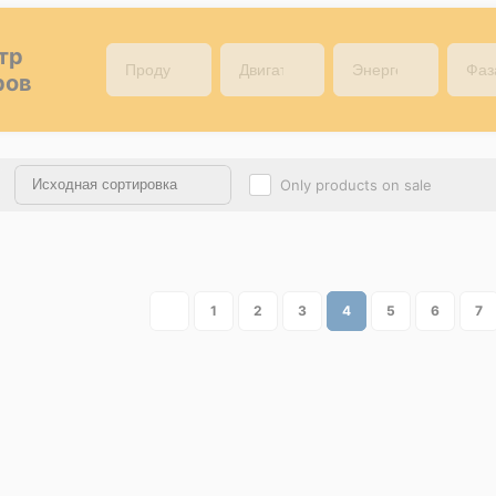
тр
ров
Only products on sale
1
2
3
4
5
6
7