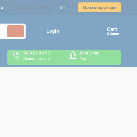
Currency switcher
Мои генераторы
ми
En
Cart
Login
items
90 023 00 55
Live Chat
Позвоните нам
Чат