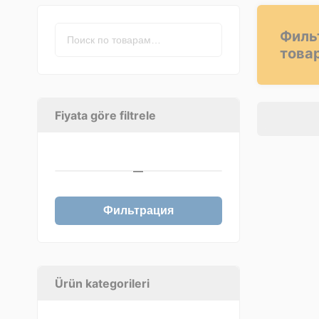
Филь
това
Fiyata göre filtrele
—
Фильтрация
Ürün kategorileri