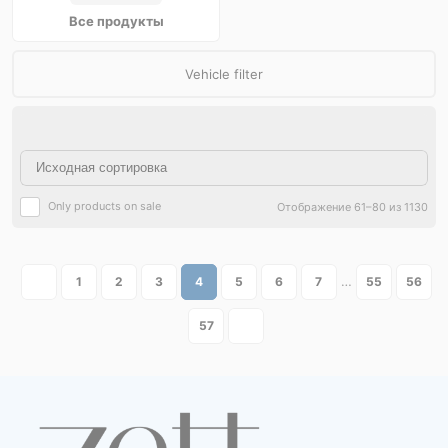
Все продукты
Vehicle filter
Only products on sale
Отображение 61–80 из 1130
…
1
2
3
4
5
6
7
55
56
ры
ры
57
я