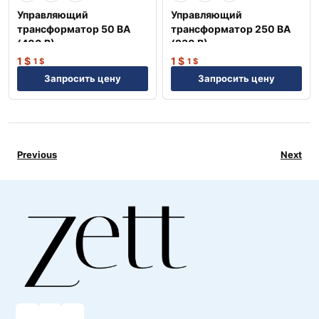
Управляющий
Управляющий
трансформатор 50 ВА
трансформатор 250 ВА
(400 В) —
(230 В) —
Профессиональное
Профессиональное
1
$
1
$
1
$
1
$
оборудование NEP
оборудование NEP
Запросить цену
Запросить цену
Previous
Next