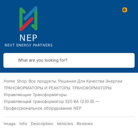
What are you looking for?
Home
Shop
Все продукты
Решения Для Качества Энергии
ТРАНСФОРМАТОРЫ И РЕАКТОРЫ
ТРАНСФОРМАТОРЫ
Управляющие Трансформаторы
Управляющий трансформатор 320 ВА (230 В) —
Профессиональное оборудование NEP
Image
Info
Description
Vehicles
Reviews