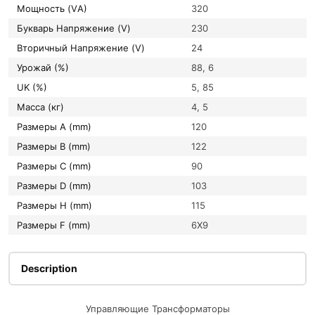
Мощность (VА)
320
букварь Напряжение (V)
230
вторичный Напряжение (V)
24
Урожай (%)
88, 6
UK (%)
5, 85
Масса (кг)
4, 5
Размеры A (mm)
120
Размеры B (mm)
122
Размеры C (mm)
90
Размеры D (mm)
103
Размеры H (mm)
115
Размеры F (mm)
6X9
Description
Управляющие Трансформаторы