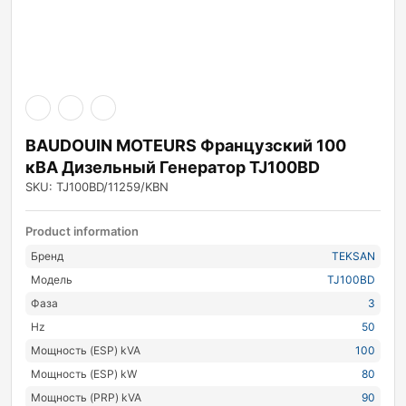
ры
ры
я
BAUDOUIN MOTEURS Французский 100
кВА Дизельный Генератор TJ100BD
SKU: TJ100BD/11259/KBN
Product information
Бренд
TEKSAN
Модель
TJ100BD
Фаза
3
Hz
50
Мощность (ESP) kVA
100
Мощность (ESP) kW
80
Мощность (PRP) kVA
90