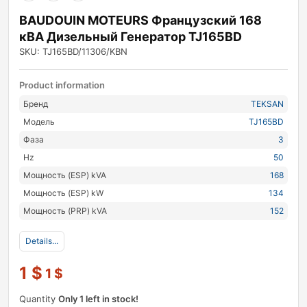
BAUDOUIN MOTEURS Французский 168
кВА Дизельный Генератор TJ165BD
SKU: TJ165BD/11306/KBN
Product information
Бренд
TEKSAN
Модель
TJ165BD
Фаза
3
Hz
50
Мощность (ESP) kVA
168
Мощность (ESP) kW
134
Мощность (PRP) kVA
152
Details...
1
$
1
$
Quantity
Only 1 left in stock!