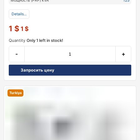
Мощность (PRP) kVA
125
Details...
1
$
1
$
Quantity
Only 1 left in stock!
-
+
Запросить цену
Turkiya