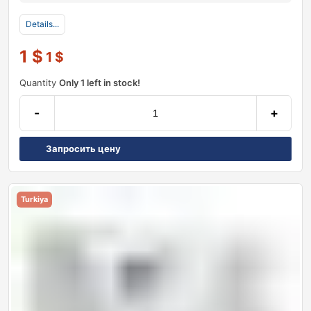
Details...
1
$
1
$
Quantity
Only 1 left in stock!
-
+
Запросить цену
Turkiya