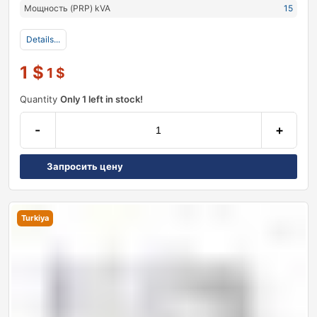
Мощность (PRP) kVA
15
Details...
1
$
1
$
Quantity
Only 1 left in stock!
-
+
Запросить цену
Turkiya