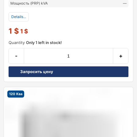
Мощность (PRP) kVA
—
Details...
1
$
1
$
Quantity
Only 1 left in stock!
-
+
Запросить цену
120 Ква