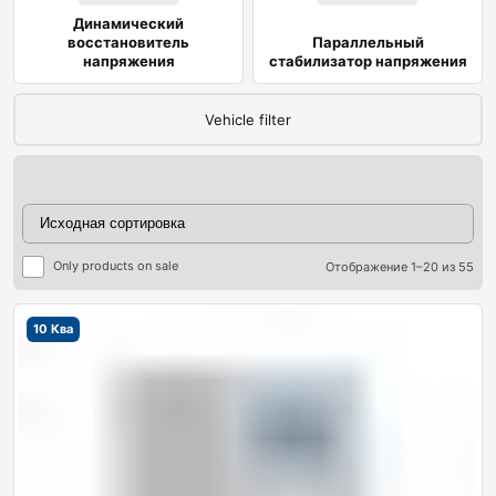
Динамический
восстановитель
Параллельный
напряжения
стабилизатор напряжения
Vehicle filter
Only products on sale
Отображение 1–20 из 55
ры
10 Ква
ры
я