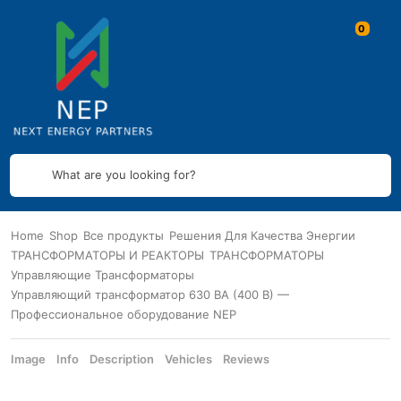
What are you looking for?
Home
Shop
Все продукты
Решения Для Качества Энергии
ТРАНСФОРМАТОРЫ И РЕАКТОРЫ
ТРАНСФОРМАТОРЫ
Управляющие Трансформаторы
Управляющий трансформатор 630 ВА (400 В) —
Профессиональное оборудование NEP
Image
Info
Description
Vehicles
Reviews