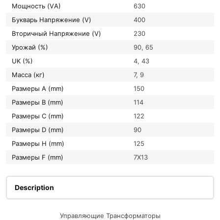
Мощность (VА)
630
букварь Напряжение (V)
400
вторичный Напряжение (V)
230
Урожай (%)
90, 65
UK (%)
4, 43
Масса (кг)
7, 9
Размеры A (mm)
150
Размеры B (mm)
114
Размеры C (mm)
122
Размеры D (mm)
90
Размеры H (mm)
125
Размеры F (mm)
7X13
Description
Управляющие Трансформаторы