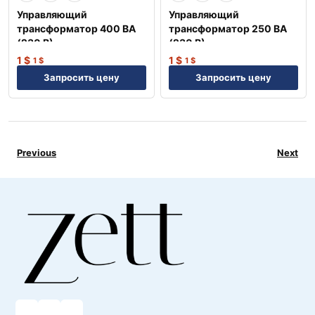
Управляющий
Управляющий
трансформатор 400 ВА
трансформатор 250 ВА
(230 В) —
(230 В) —
Профессиональное
Профессиональное
1
$
1
$
1
$
1
$
оборудование NEP
оборудование NEP
Запросить цену
Запросить цену
Previous
Next