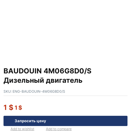
BAUDOUIN 4M06G8D0/S
Дизельный двигатель
SKU:
ENG-BAUDOUIN-4M06G8D0/S
1
$
1
$
Запросить цену
Add to wishlist
Add to compare