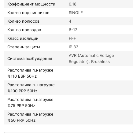
Коэффициент мощности
0.18
Кол-во подшипников
SINGLE
Кол-во полюсов
4
Кол-во проводов
6-12
Класс изоляции
H-F
Степень защиты
IP 33
AVR (Automatic Voltage
Система возбуждения
Regulator), Brushless
Рас.топлива п.нагрузке
%110 ESP 50Hz
Рас.топлива п. нагрузке
%100 PRP 50Hz
Рас.топлива п.нагрузке
%75 PRP 50Hz
Рас.топлива п.нагрузке
%50 PRP 50Hz