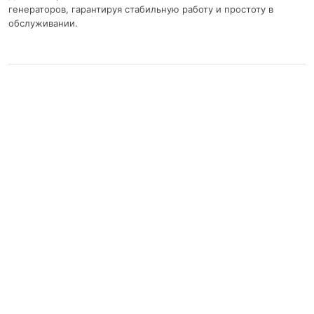
генераторов, гарантируя стабильную работу и простоту в
обслуживании.
Related products
Top
Search
Account
PERKINS 1103A-33G
BAUDOUIN 4M06G2D0/S
Дизельный двигатель
Дизельный двигатель