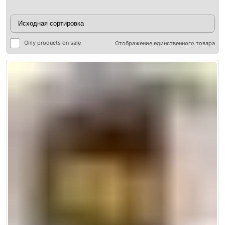
Only products on sale
Отображение единственного товара
ры
ры
я