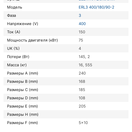
Модель
ERL3 400/180/90-2
Фаза
3
Напряжение (V)
400
Ток (А)
150
Мощность двигателя (кВт)
75
UK (%)
4
Потери (Вт)
145, 2
Масса (кг)
16, 555
Размеры A (mm)
240
Размеры B (mm)
168
Размеры C (mm)
185
Размеры D (mm)
108
Размеры E (mm)
205
Размеры H (mm)
Размеры F (mm)
5×10