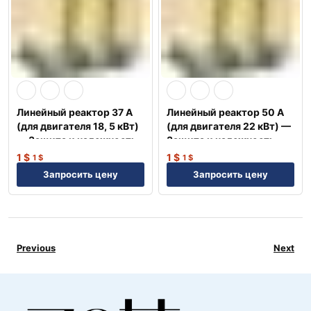
Линейный реактор 37 А
Линейный реактор 50 А
(для двигателя 18, 5 кВт)
(для двигателя 22 кВт) —
— Защита и надежность
Защита и надежность
NEP
NEP
1
$
1
$
1
$
1
$
Запросить цену
Запросить цену
Previous
Next