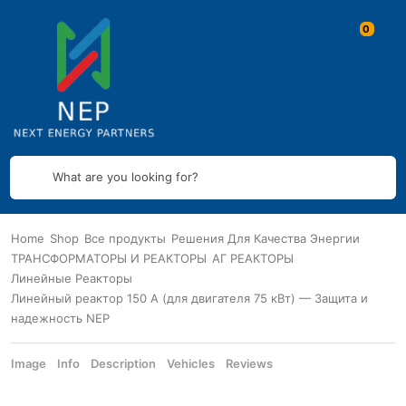
What are you looking for?
Home
Shop
Все продукты
Решения Для Качества Энергии
ТРАНСФОРМАТОРЫ И РЕАКТОРЫ
АГ РЕАКТОРЫ
Линейные Реакторы
Линейный реактор 150 А (для двигателя 75 кВт) — Защита и
надежность NEP
Image
Info
Description
Vehicles
Reviews