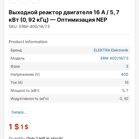
Выходной реактор двигателя 16 А / 5, 7
кВт (0, 92 кГц) — Оптимизация NEP
SKU: ERM-400/16/7.5
Product information
Бренд
ELEKTRA Elektronik
Модель
ERM 400/16/7.5
Фаза
3
Напряжение (V)
400
Ток (А)
16
Мощность (кВт)
5, 7
Индуктивность (мГн)
0, 92
Details...
1
$
1
$
Quantity
Only 1 left in stock!