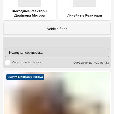
Выходные Реакторы
Драйвера Мотора
Линейные Реакторы
Vehicle filter
Only products on sale
Отображение 1–20 из 123
ры
Elektra Elektronik Türkiya
ры
я