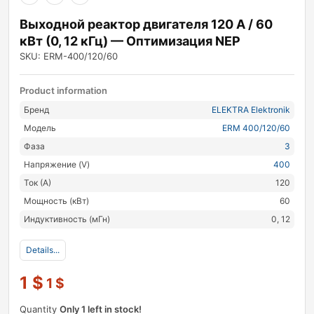
Выходной реактор двигателя 120 А / 60
кВт (0, 12 кГц) — Оптимизация NEP
SKU: ERM-400/120/60
Product information
Бренд
ELEKTRA Elektronik
Модель
ERM 400/120/60
Фаза
3
Напряжение (V)
400
Ток (А)
120
Мощность (кВт)
60
Индуктивность (мГн)
0, 12
Details...
1
$
1
$
Quantity
Only 1 left in stock!