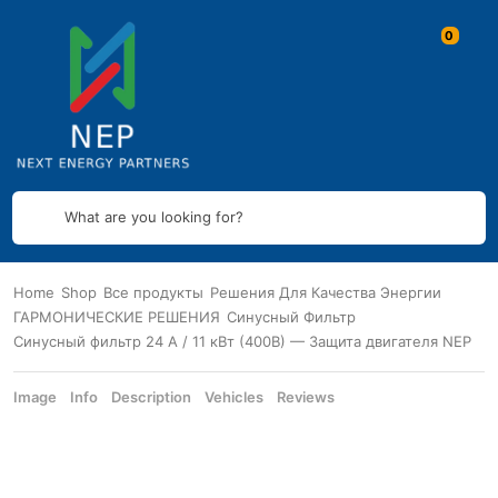
What are you looking for?
Home
Shop
Все продукты
Решения Для Качества Энергии
ГАРМОНИЧЕСКИЕ РЕШЕНИЯ
Синусный Фильтр
Синусный фильтр 24 А / 11 кВт (400В) — Защита двигателя NEP
Image
Info
Description
Vehicles
Reviews