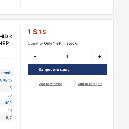
1
$
1
$
HID <
 NEP
Quantity
Only 1 left in stock!
-
+
Запросить цену
ktronik
/16/7.5
Add to wishlist
Add to compare
3
50
400
16
5, 7