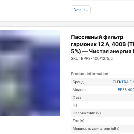
Details...
Пассивный фильтр
гармоник 12 А, 400В (T
5%) — Чистая энергия
SKU: EPF3-400/12/5.5
Product information
Бренд
ELEKTRA Ele
Модель
EPF3 400
Фаза
Hz
Напряжение (V)
Ток (А)
Мощность двигателя (кВт)