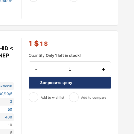
50400P
1
$
1
$
HID <
 NEP
Quantity
Only 1 left in stock!
-
+
Запросить цену
ktronik
00/10/5
Add to wishlist
Add to compare
3
50
400
10
5