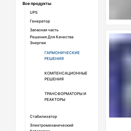
Все продукты
UPS
Генератор
Defender Series
MA Series
Запасная часть
Генератор
MM Portable Series
Решения Для Качества
природного газа
Энергии
Poweractive Series
Гибридный генератор
Дизель-
ГАРМОНИЧЕСКИЕ
генераторные
РЕШЕНИЯ
установки
Дизельные двигатели
КОМПЕНСАЦИОННЫЕ
Активный
Комплекты
РЕШЕНИЯ
Фильтр
биогазовых
Гармоник
генераторов
Пассивный
ТРАНСФОРМАТОРЫ И
Конденсаторы
Мобильные
Фильтр
РЕАКТОРЫ
Нн
генераторные
Гармоник
установки
Привод
Синусный
Индуктивной
АГ РЕАКТОРЫ
Стабилизатор
Фильтр
Нагрузки
Электромеханический
Динамический
Тиристорный
ТРАНСФОРМАТОРЫ