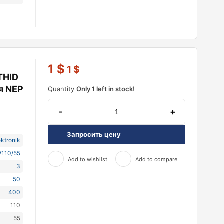
1
$
1
$
THID
я NEP
Quantity
Only 1 left in stock!
-
+
Запросить цену
ktronik
/110/55
Add to wishlist
Add to compare
3
50
400
110
55