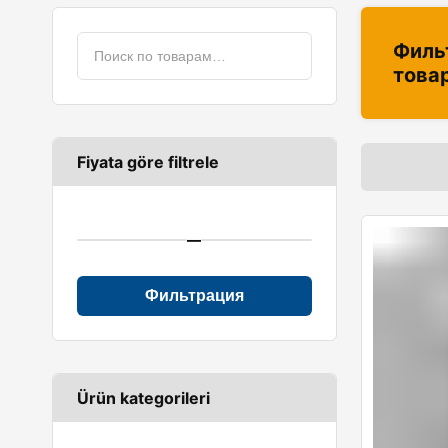
Филь
това
Fiyata göre filtrele
—
Фильтрация
Ürün kategorileri