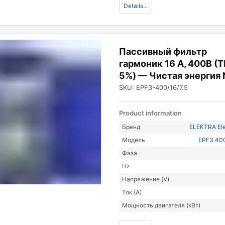
Details...
Пассивный фильтр
гармоник 16 А, 400В (T
5%) — Чистая энергия
SKU: EPF3-400/16/7.5
Product information
Бренд
ELEKTRA Ele
Модель
EPF3 400
Фаза
Hz
Напряжение (V)
Ток (А)
Мощность двигателя (кВт)