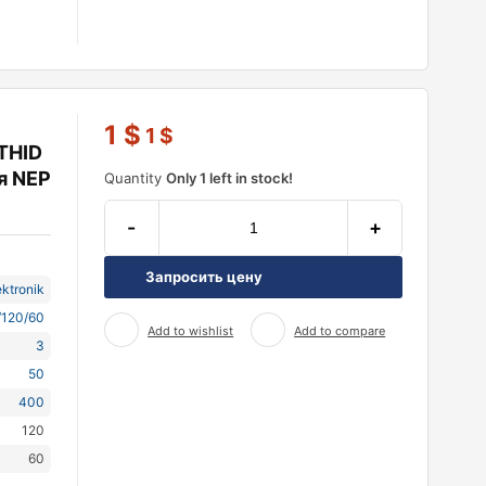
1
$
1
$
(THID
я NEP
Quantity
Only 1 left in stock!
-
+
Запросить цену
ktronik
/120/60
Add to wishlist
Add to compare
3
50
400
120
60