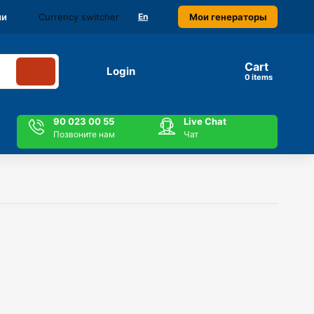
Currency switcher
Мои генераторы
ми
En
Cart
Login
items
90 023 00 55
Live Chat
Позвоните нам
Чат