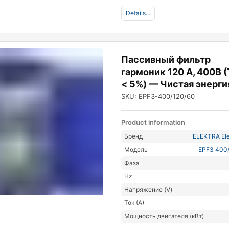
Details...
Пассивный фильтр
гармоник 120 А, 400В 
< 5%) — Чистая энерги
SKU: EPF3-400/120/60
Product information
Бренд
ELEKTRA Ele
Модель
EPF3 400
Фаза
Hz
Напряжение (V)
Ток (А)
Мощность двигателя (кВт)