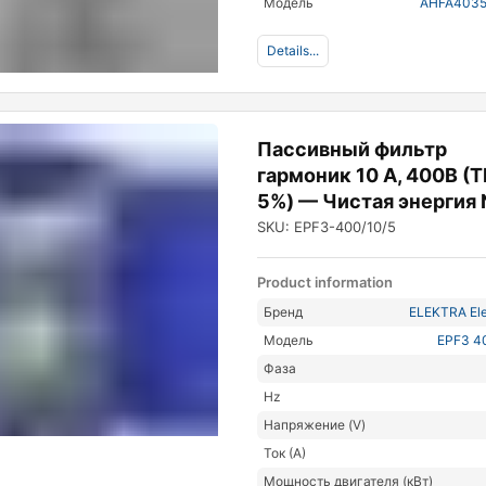
Модель
AHFA403
Details...
Пассивный фильтр
гармоник 10 А, 400В (T
5%) — Чистая энергия
SKU: EPF3-400/10/5
Product information
Бренд
ELEKTRA Ele
Модель
EPF3 4
Фаза
Hz
Напряжение (V)
Ток (А)
Мощность двигателя (кВт)