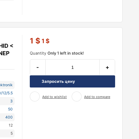
1
$
1
$
HID <
 NEP
Quantity
Only 1 left in stock!
-
+
Запросить цену
ktronik
/12/5.5
Add to wishlist
Add to compare
3
50
400
12
5