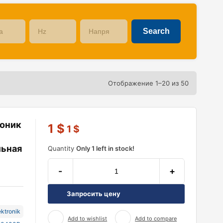
Отображение 1–20 из 50
моник
1
$
1
$
льная
Quantity
Only 1 left in stock!
-
+
Запросить цену
ktronik
Add to wishlist
Add to compare