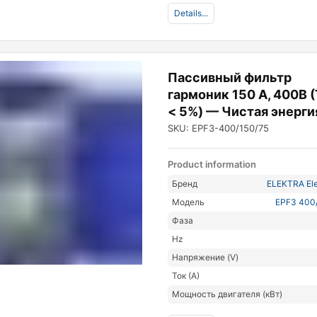
Details...
Пассивный фильтр
гармоник 150 А, 400В 
< 5%) — Чистая энерги
SKU: EPF3-400/150/75
Product information
Бренд
ELEKTRA Ele
Модель
EPF3 400
Фаза
Hz
Напряжение (V)
Ток (А)
Мощность двигателя (кВт)