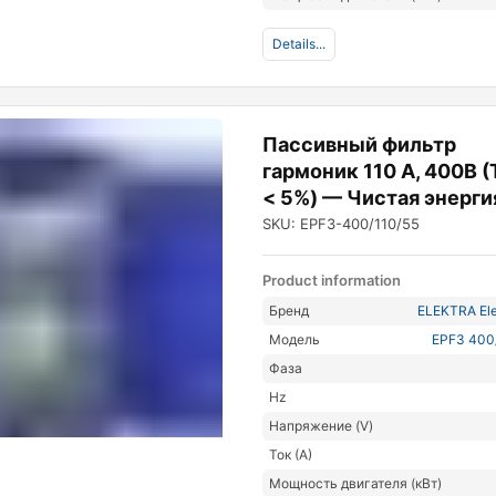
Details...
Пассивный фильтр
гармоник 110 А, 400В (
< 5%) — Чистая энерги
SKU: EPF3-400/110/55
Product information
Бренд
ELEKTRA Ele
Модель
EPF3 400
Фаза
Hz
Напряжение (V)
Ток (А)
Мощность двигателя (кВт)