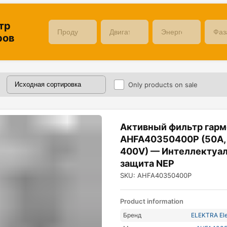
тр
ров
Only products on sale
Активный фильтр гар
AHFA40350400P (50A,
400V) — Интеллектуа
защита NEP
SKU: AHFA40350400P
Product information
Бренд
ELEKTRA Ele