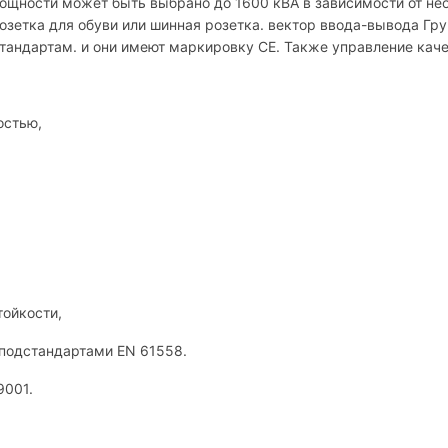
мощности может быть выбрано до 1600 кВА в зависимости от н
зетка для обуви или шинная розетка. вектор ввода-вывода Гр
андартам. и они имеют маркировку CE. Также управление качес
остью,
тойкости,
подстандартами EN 61558.
9001.