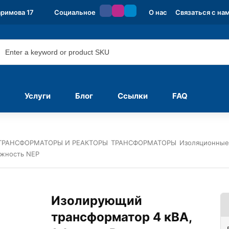
аримова 17
Социальное
О нас
Связаться с на
Услуги
Блог
Ссылки
FAQ
ТРАНСФОРМАТОРЫ И РЕАКТОРЫ
ТРАНСФОРМАТОРЫ
Изоляционные
ежность NEP
Изолирующий
трансформатор 4 кВА,