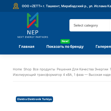
ООО «ZETT» г. Ташкент, Мирабадский р., ул. Ислама К
New!
Главная
Показать по бренду
Галерея
Home
Shop
Все продукты
Решения Для Качества Энергии
Изолирующий трансформатор 4 кВА, 1 фаза — Высокая над
Elektra Elektronik Turkiya