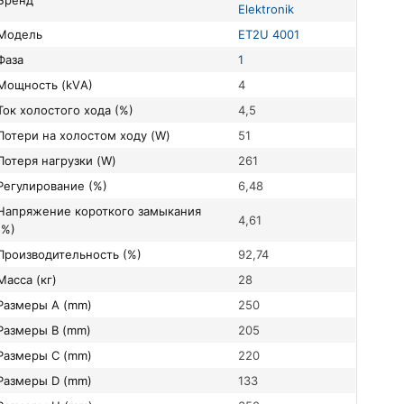
Бренд
Elektronik
Модель
ET2U 4001
Фаза
1
Мощность (kVА)
4
Ток холостого хода (%)
4,5
Потери на холостом ходу (W)
51
Потеря нагрузки (W)
261
Регулирование (%)
6,48
короткого замыкания
4,61
(%)
Производительность (%)
92,74
Масса (кг)
28
Размеры A (mm)
250
Размеры B (mm)
205
Размеры C (mm)
220
Размеры D (mm)
133