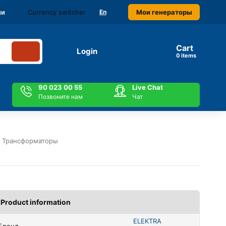
Currency switcher
Мои генераторы
ми
En
Cart
Login
items
90 023 00 55
Live Chat
Позвоните нам
Чат
 Трансформаторы
Product information
ELEKTRA