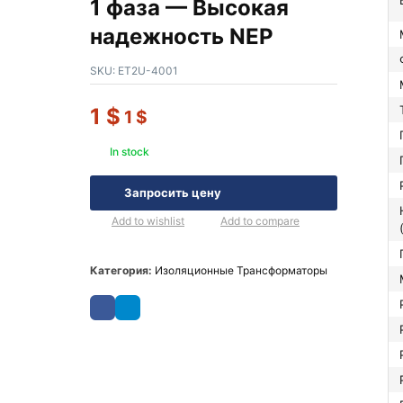
1 фаза — Высокая
надежность NEP
SKU:
ET2U-4001
1
$
1
$
In stock
Запросить цену
Напряжение 
Add to wishlist
Add to compare
Категория:
Изоляционные Трансформаторы