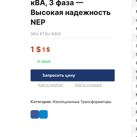
кВА, 3 фаза —
Высокая надежность
NEP
SKU:
ET3U-6302
1
$
1
$
In stock
Напряжение 
Запросить цену
Add to wishlist
Add to compare
Категория:
Изоляционные Трансформаторы