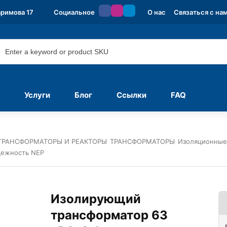
аримова 17
Социальное
О нас
Связаться с на
Услуги
Блог
Ссылки
FAQ
ТРАНСФОРМАТОРЫ И РЕАКТОРЫ
ТРАНСФОРМАТОРЫ
Изоляционные
дежность NEP
Изолирующий
трансформатор 63