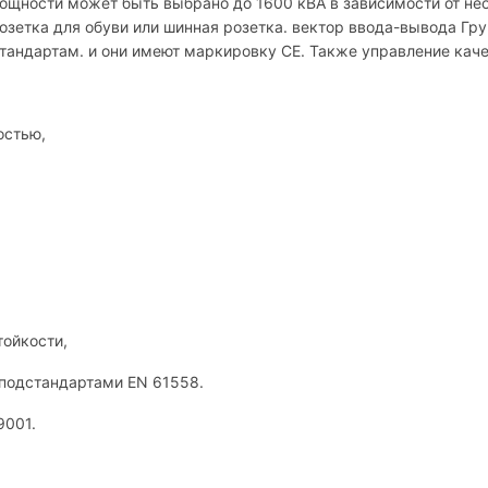
мощности может быть выбрано до 1600 кВА в зависимости от н
зетка для обуви или шинная розетка. вектор ввода-вывода Гр
андартам. и они имеют маркировку CE. Также управление качес
остью,
тойкости,
подстандартами EN 61558.
9001.