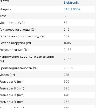
Бренд
Elektronik
Модель
ET3U 6302
Фаза
3
Мощность (kVА)
63
Ток холостого хода (%)
2, 5
Потери на холостом ходу (W)
462
Потеря нагрузки (W)
1685
Регулирование (%)
2, 83
короткого замыкания
2, 65
(%)
Производительность (%)
96, 59
Масса (кг)
275
Размеры A (mm)
600
Размеры B (mm)
325
Размеры C (mm)
470
Размеры D (mm)
253