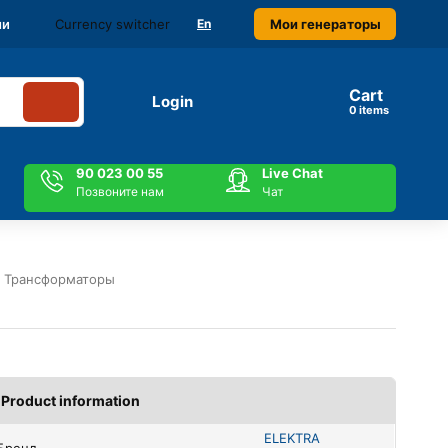
Currency switcher
Мои генераторы
ми
En
Cart
Login
items
90 023 00 55
Live Chat
Позвоните нам
Чат
 Трансформаторы
Product information
ELEKTRA