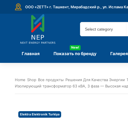
ООО «ZETT» г. Ташкент, Мирабадский р., ул. Ислама К
New!
Главная
Показать по бренду
Галерея
Home
Shop
Все продукты
Решения Для Качества Энергии
Изолирующий трансформатор 63 кВА, 3 фаза — Высокая на
Elektra Elektronik Turkiya