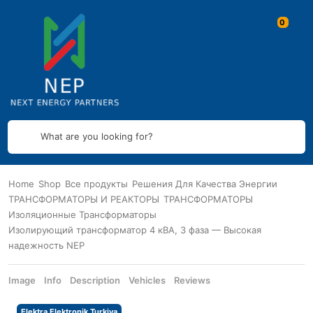
What are you looking for?
Home
Shop
Все продукты
Решения Для Качества Энергии
ТРАНСФОРМАТОРЫ И РЕАКТОРЫ
ТРАНСФОРМАТОРЫ
Изоляционные Трансформаторы
Изолирующий трансформатор 4 кВА, 3 фаза — Высокая
надежность NEP
Image
Info
Description
Vehicles
Reviews
Elektra Elektronik Turkiya