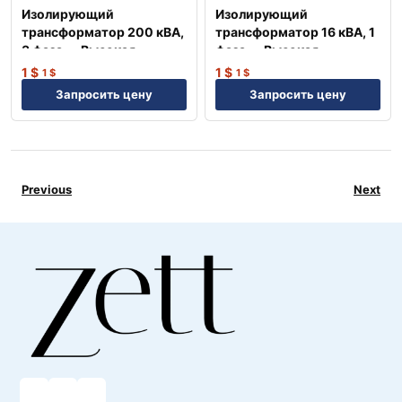
Изолирующий
Изолирующий
трансформатор 200 кВА,
трансформатор 16 кВА, 1
3 фаза — Высокая
фаза — Высокая
надежность NEP
надежность NEP
1
$
1
$
1
$
1
$
Запросить цену
Запросить цену
Previous
Next