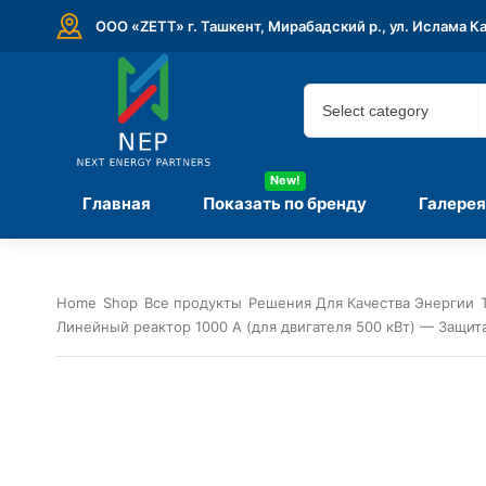
ООО «ZETT» г. Ташкент, Мирабадский р., ул. Ислама К
New!
Главная
Показать по бренду
Галерея
Home
Shop
Все продукты
Решения Для Качества Энергии
Линейный реактор 1000 А (для двигателя 500 кВт) — Защит