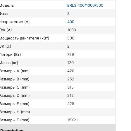
Модель
ERL3 400/1000/500
Фаза
3
Напряжение (V)
400
Ток (А)
1000
Мощность двигателя (кВт)
500
UK (%)
2
Потери (Вт)
729
Масса (кг)
120
Размеры A (mm)
420
Размеры B (mm)
252
Размеры C (mm)
315
Размеры D (mm)
212
Размеры E (mm)
425
Размеры H (mm)
Размеры F (mm)
15X21
Description