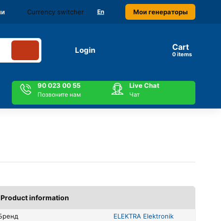
Currency switcher
Мои генераторы
ми
En
Cart
Login
items
90 023 00 55
Live Chat
Позвоните нам
Чат
Product information
Бренд
ELEKTRA Elektronik