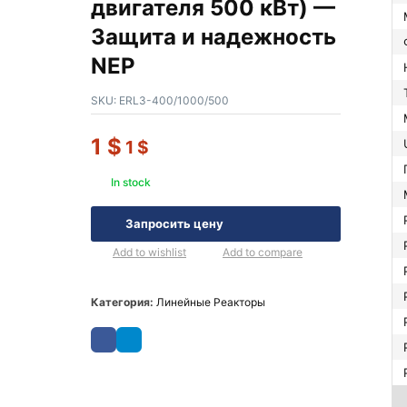
двигателя 500 кВт) —
Защита и надежность
NEP
SKU:
ERL3-400/1000/500
1
$
1
$
In stock
Запросить цену
Add to wishlist
Add to compare
Категория:
Линейные Реакторы