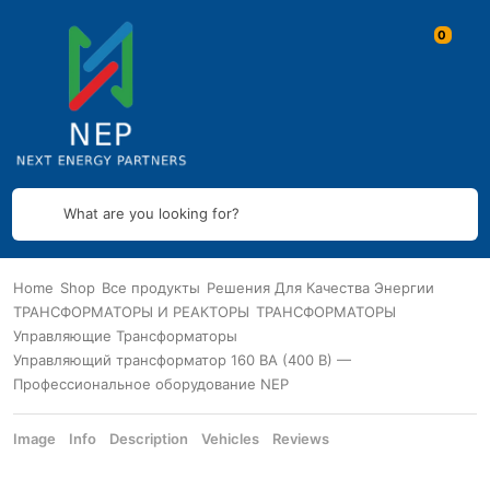
What are you looking for?
Home
Shop
Все продукты
Решения Для Качества Энергии
ТРАНСФОРМАТОРЫ И РЕАКТОРЫ
ТРАНСФОРМАТОРЫ
Управляющие Трансформаторы
Управляющий трансформатор 160 ВА (400 В) —
Профессиональное оборудование NEP
Image
Info
Description
Vehicles
Reviews