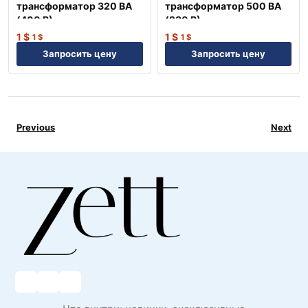
трансформатор 320 ВА
трансформатор 500 ВА
(400 В) —
(230 В) —
Профессиональное
Профессиональное
1
$
1
$
1
$
1
$
оборудование NEP
оборудование NEP
Запросить цену
Запросить цену
Previous
Next