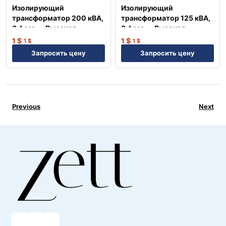
Изолирующий
Изолирующий
трансформатор 200 кВА,
трансформатор 125 кВА,
3 фаза — Высокая
3 фаза — Высокая
надежность NEP
надежность NEP
1
$
1
$
1
$
1
$
Запросить цену
Запросить цену
Previous
Next