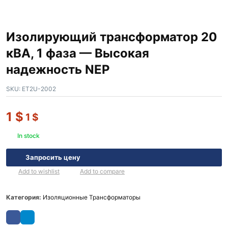
Изолирующий трансформатор 20
кВА, 1 фаза — Высокая
надежность NEP
SKU:
ET2U-2002
1
$
1
$
In stock
Запросить цену
Add to wishlist
Add to compare
Категория:
Изоляционные Трансформаторы