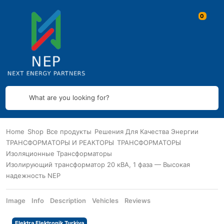
What are you looking for?
Home
Shop
Все продукты
Решения Для Качества Энергии
ТРАНСФОРМАТОРЫ И РЕАКТОРЫ
ТРАНСФОРМАТОРЫ
Изоляционные Трансформаторы
Изолирующий трансформатор 20 кВА, 1 фаза — Высокая
надежность NEP
Image
Info
Description
Vehicles
Reviews
Elektra Elektronik Turkiya