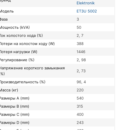
Бренд
Elektronik
Модель
ET3U 5002
Фаза
3
Мощность (kVА)
50
Ток холостого хода (%)
2, 7
Потери на холостом ходу (W)
388
Потеря нагрузки (W)
1446
Регулирование (%)
2, 98
короткого замыкания
2, 73
(%)
Производительность (%)
96, 4
Масса (кг)
220
Размеры A (mm)
540
Размеры B (mm)
315
Размеры C (mm)
400
Размеры D (mm)
243