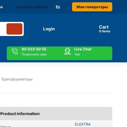
Currency switcher
Мои генераторы
ми
En
Cart
Login
items
90 023 00 55
Live Chat
Позвоните нам
Чат
 Трансформаторы
Product information
ELEKTRA