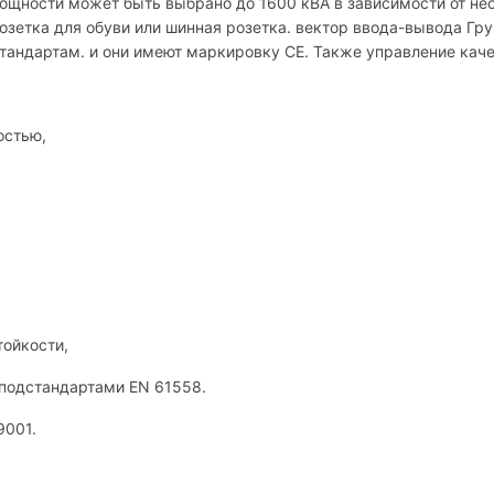
мощности может быть выбрано до 1600 кВА в зависимости от н
зетка для обуви или шинная розетка. вектор ввода-вывода Гр
андартам. и они имеют маркировку CE. Также управление качес
остью,
тойкости,
подстандартами EN 61558.
9001.