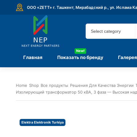
ООО «ZETT» г. Ташкент, Мирабадский р., ул. Ислама К
New!
Главная
Показать по бренду
Галерея
Home
Shop
Все продукты
Решения Для Качества Энергии
Изолирующий трансформатор 50 кВА, 3 фаза — Высокая на
Elektra Elektronik Turkiya