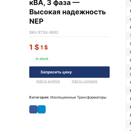
кВА, 3 фаза —
Высокая надежность
NEP
SKU:
ET3U-5002
1
$
1
$
In stock
Напряжение 
Запросить цену
Add to wishlist
Add to compare
Категория:
Изоляционные Трансформаторы