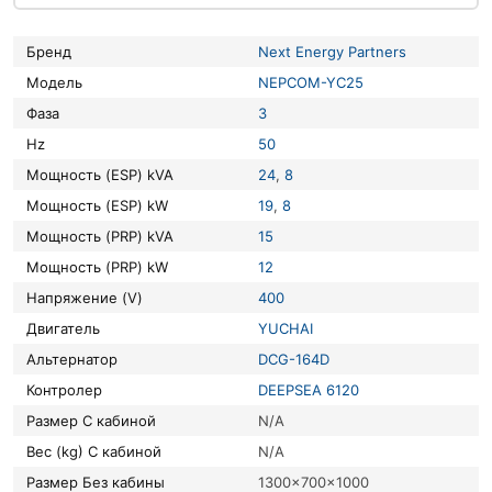
Бренд
Next Energy Partners
Модель
NEPCOM-YC25
Фаза
3
Hz
50
Мощность (ESP) kVA
24
,
8
Мощность (ESP) kW
19
,
8
Мощность (PRP) kVA
15
Мощность (PRP) kW
12
Напряжение (V)
400
Двигатель
YUCHAI
Альтернатор
DCG-164D
Контролер
DEEPSEA 6120
Размер С кабиной
N/A
Вес (kg) С кабиной
N/A
Размер Без кабины
1300x700x1000