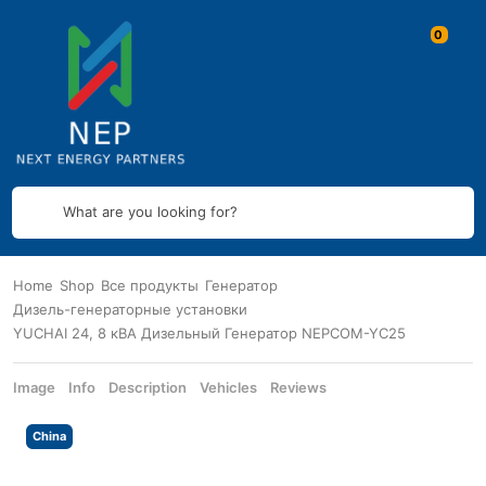
What are you looking for?
Home
Shop
Все продукты
Генератор
Дизель-генераторные установки
YUCHAI 24, 8 кВА Дизельный Генератор NEPCOM-YC25
Image
Info
Description
Vehicles
Reviews
China