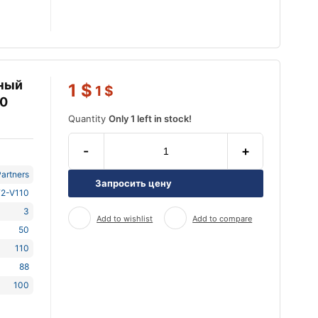
ьный
1
$
1
$
10
Quantity
Only 1 left in stock!
-
+
artners
Запросить цену
2-V110
3
Add to wishlist
Add to compare
50
110
88
100