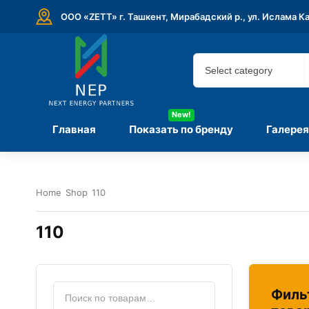
ООО «ZETT» г. Ташкент, Мирабадский р., ул. Ислама К
New!
Главная
Показать по бренду
Галерея
Home
Shop
110
110
Филь