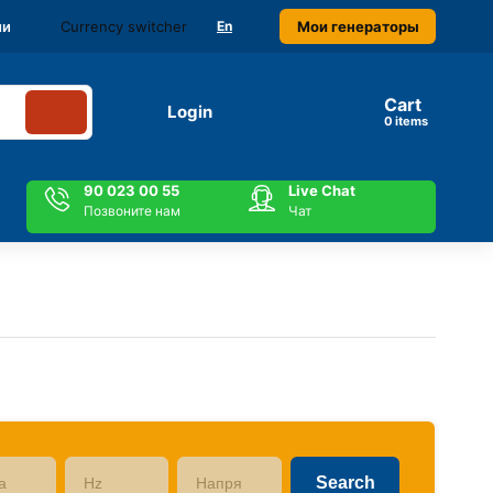
Currency switcher
Мои генераторы
ми
En
Cart
Login
items
90 023 00 55
Live Chat
Позвоните нам
Чат