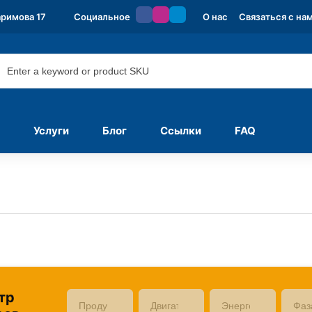
аримова 17
Социальное
О нас
Связаться с на
Услуги
Блог
Ссылки
FAQ
тр