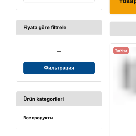
това
Fiyata göre filtrele
—
Turkiya
Фильтрация
Ürün kategorileri
Все продукты
UPS