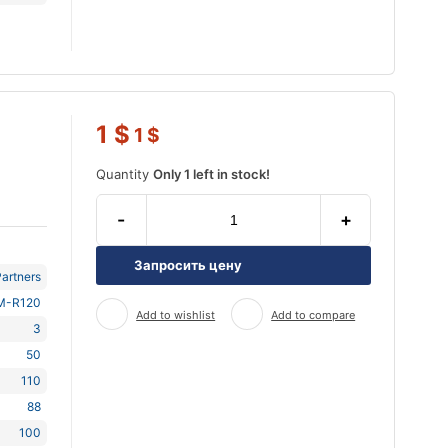
1
$
1
$
Quantity
Only 1 left in stock!
-
+
Запросить цену
artners
M-R120
Add to wishlist
Add to compare
3
50
110
88
100