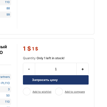
110
88
99
ный
1
$
1
$
1O
Quantity
Only 1 left in stock!
-
+
artners
Запросить цену
-PL11O
3
Add to wishlist
Add to compare
50
110