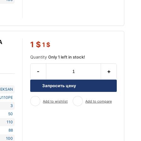
А
1
$
1
$
Quantity
Only 1 left in stock!
-
+
Запросить цену
TEKSAN
J110PE
Add to wishlist
Add to compare
3
50
110
88
100