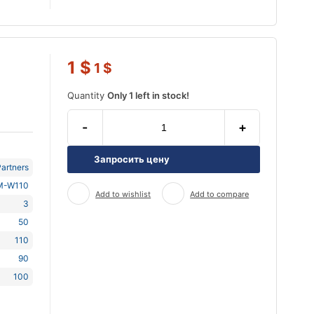
1
$
1
$
Quantity
Only 1 left in stock!
-
+
Запросить цену
artners
M-W110
Add to wishlist
Add to compare
3
50
110
90
100