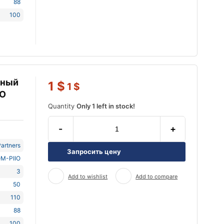
88
100
ьный
1
$
1
$
IO
Quantity
Only 1 left in stock!
-
+
artners
Запросить цену
M-PIIO
3
Add to wishlist
Add to compare
50
110
88
100