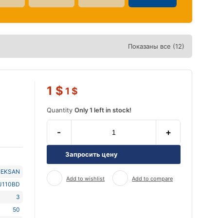
Показаны все (12)
1
$
1
$
Quantity
Only 1 left in stock!
-
+
Запросить цену
TEKSAN
Add to wishlist
Add to compare
J110BD
3
50