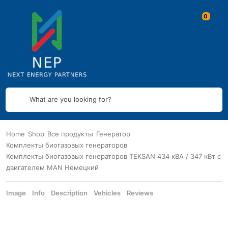
What are you looking for?
Home
Shop
Все продукты
Генератор
Комплекты биогазовых генераторов
Комплекты биогазовых генераторов TEKSAN 434 кВА / 347 кВт с
двигателем MAN Немецкий
Image
Info
Description
Vehicles
Reviews