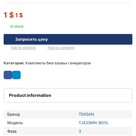
1
$
1
$
In stock
Запросить цену
Add to wishlist
Add to compare
Категория:
Комплекты биогазовых генераторов
Product information
Бренд
TEKSAN
Модель
TJ433MN-BG5L
Фаза
3