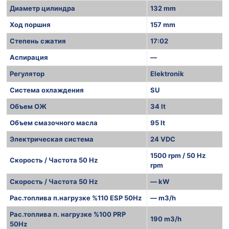
Диаметр цилиндра
132 mm
Ход поршня
157 mm
Степень сжатия
17:02
Аспирация
—
Регулятор
Elektronik
Система охлаждения
SU
Объем ОЖ
34 lt
Объем смазочного масла
95 lt
Электрическая система
24 VDC
1500 rpm / 50 Hz
Скорость / Частота 50 Hz
rpm
Скорость / Частота 50 Hz
— kW
Рас.топлива п.нагрузке %110 ESP 50Hz
— m3/h
Рас.топлива п. нагрузке %100 PRP
190 m3/h
50Hz