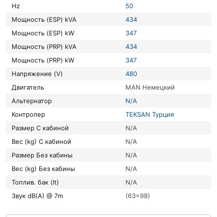
Hz
50
Мощность (ESP) kVA
434
Мощность (ESP) kW
347
Мощность (PRP) kVA
434
Мощность (PRP) kW
347
Напряжение (V)
480
Двигатель
MAN Немецкий
Альтернатор
N/A
Контролер
TEKSAN Турция
Размер С кабиной
N/A
Вес (kg) С кабиной
N/A
Размер Без кабины
N/A
Вес (kg) Без кабины
N/A
Топлив. бак (lt)
N/A
Звук dB(A) @ 7m
(63=98)