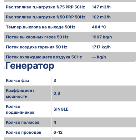
Рас.топлива п.нагрузке %75 PRP 50Hz
147 m3/h
Рас.топлива п.нагрузке %50 PRP 50Hz
102 m3/h
Темпер.выхлопа на выходе 50Hz
484 °C
Поток выхлопных газов 50 Hz
1907 kg/h
Поток воздуха горения 50 Hz
1717 kg/h
Поток охлаждающего воздуха 50Hz
— kg/h
Генератор
r
Кол-во фаз
3
Коэффициент
0,8
мощности
Кол-во
SINGLE
подшипников
Кол-во полюсов
4
Кол-во проводов
6-12