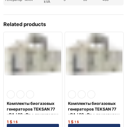
kVA
Related products
Комплекты биогазовых
Комплекты биогазовых
генераторов TEKSAN 77
генераторов TEKSAN 77
кВА / 62 кВт с двигателем
кВА / 62 кВт с двигателем
MAN Немецкий
MAN Немецкий
1
$
1
$
1
$
1
$