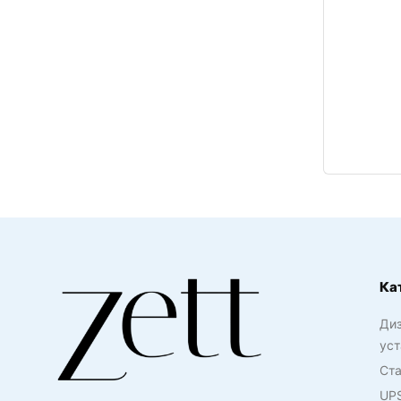
Ка
Ди
уст
Ста
UP