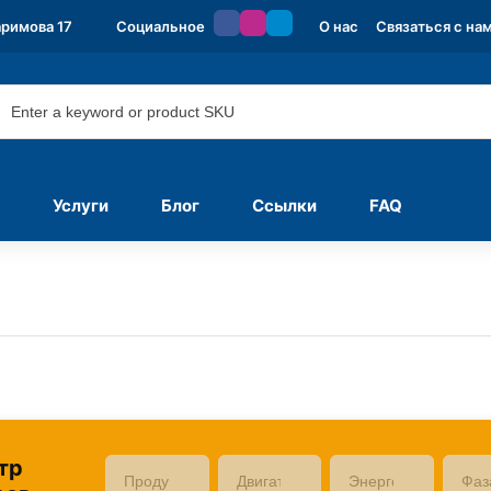
аримова 17
Социальное
О нас
Связаться с на
Услуги
Блог
Ссылки
FAQ
тр