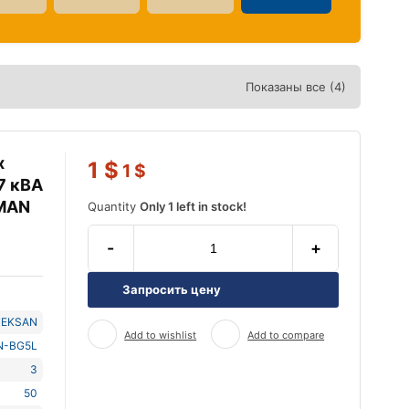
Показаны все (4)
х
1
$
1
$
7 кВА
 MAN
Quantity
Only 1 left in stock!
-
+
Запросить цену
TEKSAN
Add to wishlist
Add to compare
N-BG5L
3
50