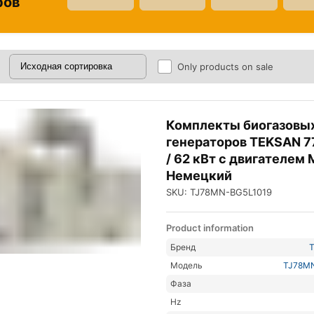
ров
Only products on sale
Комплекты биогазовы
генераторов TEKSAN 7
/ 62 кВт с двигателем
Немецкий
SKU: TJ78MN-BG5L1019
Product information
Бренд
Модель
TJ78M
Фаза
Hz