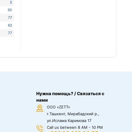
3
50
77
62
77
Нужна помощь? / Связаться с
нами
ООО «ZETT»
г.Ташкент, Мирабадский р.,
ул.Ислама Каримова 17
Call us between 8 AM - 10 PM