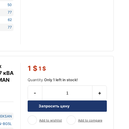
50
77
62
77
х
1
$
1
$
7 кВА
 MAN
Quantity
Only 1 left in stock!
-
+
Запросить цену
TEKSAN
Add to wishlist
Add to compare
N-BG5L