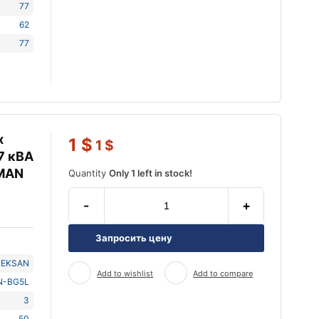
77
62
77
х
1
$
1
$
7 кВА
 MAN
Quantity
Only 1 left in stock!
-
+
Запросить цену
TEKSAN
Add to wishlist
Add to compare
N-BG5L
3
50