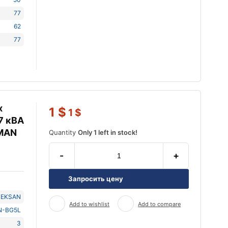
77
62
77
х
1
$
1
$
7 кВА
 MAN
Quantity
Only 1 left in stock!
-
+
Запросить цену
TEKSAN
Add to wishlist
Add to compare
N-BG5L
3