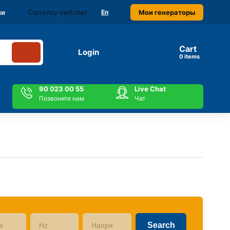
Currency switcher
Мои генераторы
ми
En
Cart
Login
items
90 023 00 55
Live Chat
Позвоните нам
Чат