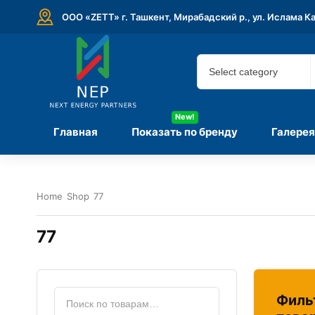
ООО «ZETT» г. Ташкент, Мирабадский р., ул. Ислама К
New!
Главная
Показать по бренду
Галерея
Home
Shop
77
77
Филь