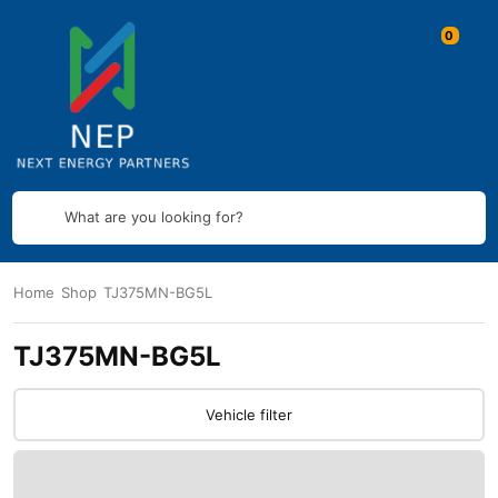
What are you looking for?
Home
Shop
TJ375MN-BG5L
TJ375MN-BG5L
Vehicle filter