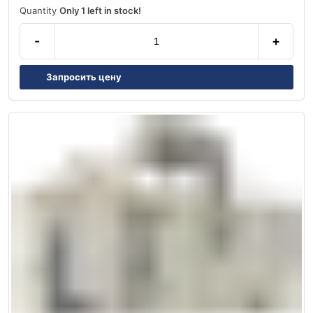
Quantity
Only 1 left in stock!
-
+
Запросить цену