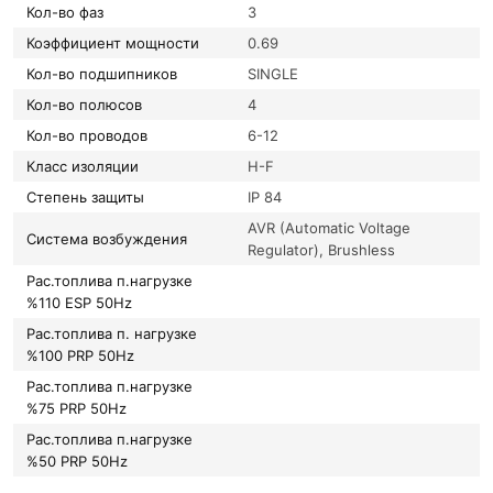
Кол-во фаз
3
Коэффициент мощности
0.69
Кол-во подшипников
SINGLE
Кол-во полюсов
4
Кол-во проводов
6-12
Класс изоляции
H-F
Степень защиты
IP 84
AVR (Automatic Voltage
Система возбуждения
Regulator), Brushless
Рас.топлива п.нагрузке
%110 ESP 50Hz
Рас.топлива п. нагрузке
%100 PRP 50Hz
Рас.топлива п.нагрузке
%75 PRP 50Hz
Рас.топлива п.нагрузке
%50 PRP 50Hz