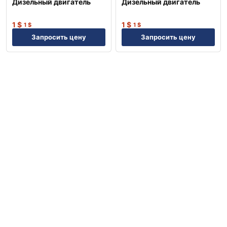
Дизельный двигатель
Дизельный двигатель
1
$
1
$
1
$
1
$
Запросить цену
Запросить цену
Previous
Next
Top
Search
Account
Что внутри: новинки, эксклюзивные