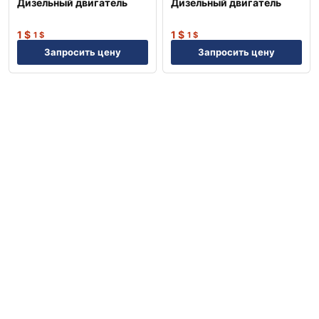
Дизельный двигатель
Дизельный двигатель
1
$
1
$
1
$
1
$
Запросить цену
Запросить цену
Previous
Next
Top
Search
Account
Что внутри: новинки, эксклюзивные