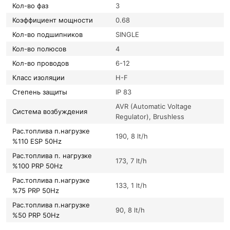
Кол-во фаз
3
Коэффициент мощности
0.68
Кол-во подшипников
SINGLE
Кол-во полюсов
4
Кол-во проводов
6-12
Класс изоляции
H-F
Степень защиты
IP 83
AVR (Automatic Voltage
Система возбуждения
Regulator), Brushless
Рас.топлива п.нагрузке
190, 8 lt/h
%110 ESP 50Hz
Рас.топлива п. нагрузке
173, 7 lt/h
%100 PRP 50Hz
Рас.топлива п.нагрузке
133, 1 lt/h
%75 PRP 50Hz
Рас.топлива п.нагрузке
90, 8 lt/h
%50 PRP 50Hz