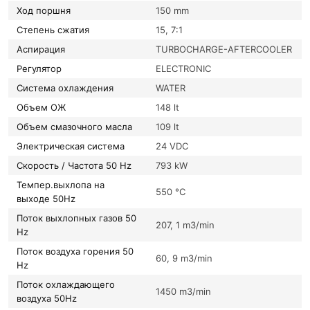
Ход поршня
150 mm
Степень сжатия
15, 7:1
Аспирация
TURBOCHARGE-AFTERCOOLER
Регулятор
ELECTRONIC
Система охлаждения
WATER
Объем ОЖ
148 lt
Объем смазочного масла
109 lt
Электрическая система
24 VDC
Скорость / Частота 50 Hz
793 kW
Темпер.выхлопа на
550 °C
выходе 50Hz
Поток выхлопных газов 50
207, 1 m3/min
Hz
Поток воздуха горения 50
60, 9 m3/min
Hz
Поток охлаждающего
1450 m3/min
воздуха 50Hz