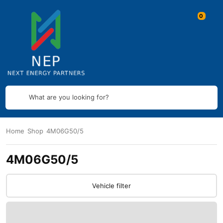
What are you looking for?
Home
Shop
4M06G50/5
4M06G50/5
Vehicle filter