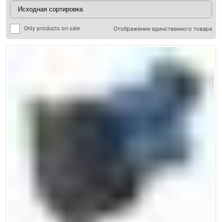
Only products on sale
Отображение единственного товара
ры
ры
я