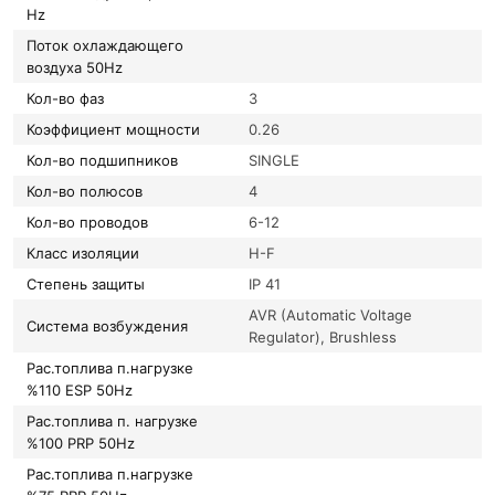
Hz
Поток охлаждающего
воздуха 50Hz
Кол-во фаз
3
Коэффициент мощности
0.26
Кол-во подшипников
SINGLE
Кол-во полюсов
4
Кол-во проводов
6-12
Класс изоляции
H-F
Степень защиты
IP 41
AVR (Automatic Voltage
Система возбуждения
Regulator), Brushless
Рас.топлива п.нагрузке
%110 ESP 50Hz
Рас.топлива п. нагрузке
%100 PRP 50Hz
Рас.топлива п.нагрузке