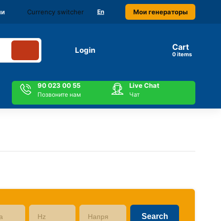
Currency switcher
Мои генераторы
ми
En
Cart
Login
items
90 023 00 55
Live Chat
Позвоните нам
Чат