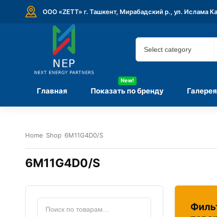
ООО «ZETT» г. Ташкент, Мирабадский р., ул. Ислама К
New!
Главная
Показать по бренду
Галерея
Home
Shop
6M11G4D0/S
6M11G4D0/S
Филь