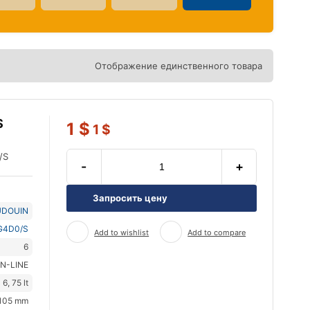
Отображение единственного товара
S
1
$
1
$
/S
-
+
Запросить цену
UDOUIN
G4D0/S
Add to wishlist
Add to compare
6
IN-LINE
6, 75 lt
105 mm