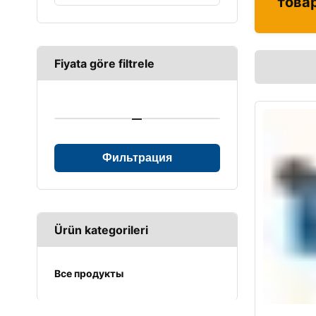
това
Fiyata göre filtrele
—
Фильтрация
Ürün kategorileri
Все продукты
UPS