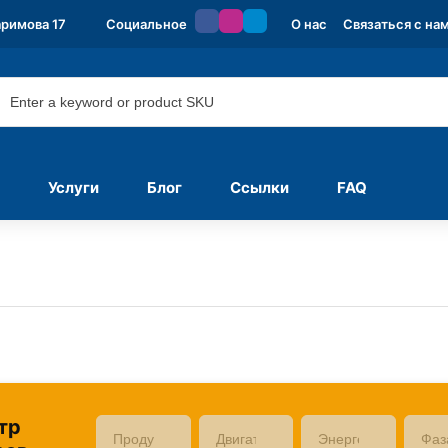
аримова 17
Социальное
О нас
Связаться с на
Услуги
Блог
Ссылки
FAQ
тр