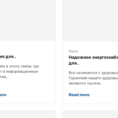
News
я для..
Надежное энергоснаб
для..
м в эпоху связи, где
ет и информационные
Все начинается с здоровья
ии,..
Гарантией нашего здоровь
являются тысячи..
ore
Read more