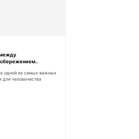
 между
осбережением..
ке одной из самых важных
 для человечества