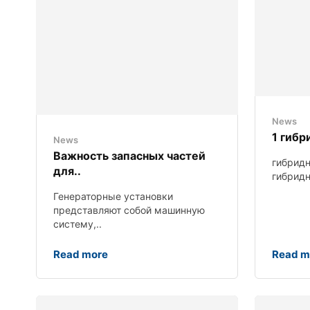
News
1 гиб
News
Важность запасных частей
гибридн
для..
гибридн
Генераторные установки
представляют собой машинную
систему,..
Read more
Read m