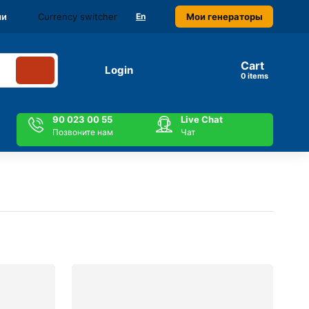
Currency switcher
Мои генераторы
ми
En
Cart
Login
items
90 023 00 55
Live Chat
Позвоните нам
Чат