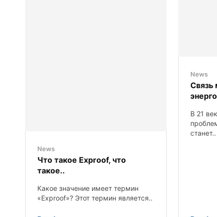
News
Связь
энерг
В 21 ве
проблем
станет..
News
Что такое Exproof, что
такое..
Какое значение имеет термин
«Exproof»? Этот термин является..