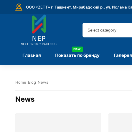
ООО «ZETT» г. Ташкент, Мирабадский р., ул. Ислама К
New!
Главная
Показать по бренду
Галерея
Home
Blog
News
News