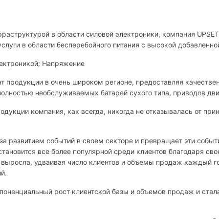
аструктурой в области силовой электроники, компания UPSET E
слуги в области бесперебойного питания с высокой добавленно
лектроникой; Напряжение
 продукции в очень широком регионе, предоставляя качественн
полностью необслуживаемых батарей сухого типа, приводов дви
дукции компания, как всегда, никогда не отказывалась от при
 за развитием событий в своем секторе и превращает эти событ
становится все более популярной среди клиентов благодаря св
 выросла, удваивая число клиентов и объемы продаж каждый год
й.
споненциальный рост клиентской базы и объемов продаж и стал