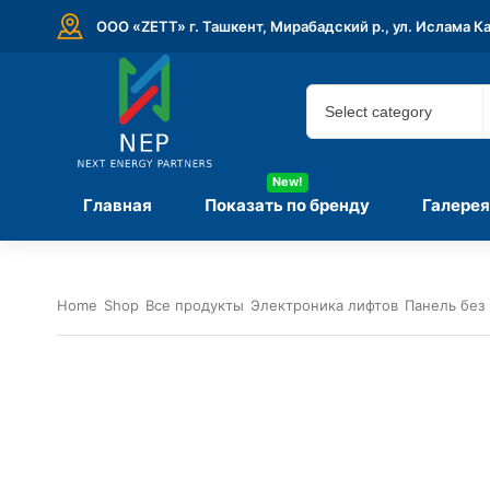
ООО «ZETT» г. Ташкент, Мирабадский р., ул. Ислама К
New!
Главная
Показать по бренду
Галерея
Home
Shop
Все продукты
Электроника лифтов
Панель без