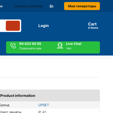
Currency switcher
Мои генераторы
ми
En
Cart
Login
items
90 023 00 55
Live Chat
Позвоните нам
Чат
Product information
Бренд
UPSET
Класс защиты
IP 42