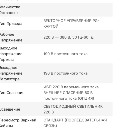
ество
—
Остановок
ВЕКТОРНОЕ УПРАВЛЕНИЕ PG-
Тип Привода
КАРТОЙ
очее
220 В — 380 В, 50 Гц-60 Гц
Напряжение
одное
Напряжение
190 В постоянного тока
Тормоза
одное
Напряжение
190 В постоянного тока
Регулятора
ИБП 220 В переменного тока
Тип Спасения
ВНЕШНЕЕ СПАСЕНИЕ 60 В
постоянного тока (ОПЦИЯ)
СВЕТОДИОДНЫЙ СВЕТИЛЬНИК
Освещение
220 В
тр Верхней
СТАНДАРТ (ПОСЛЕДОВАТЕЛЬНАЯ
Кабины
СВЯЗЬ)