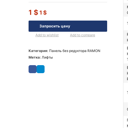
Колич
1
$
1
$
Запросить цену
Раб
Add to wishlist
Add to compare
Вых
Категория:
Панель без редуктора RAMON
Метка:
Лифты
Вых
Пересмо