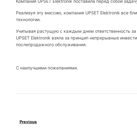
Компания UPSET Elektronik поставила перед собой зада
Реализуя эту миссию, компания UPSET Elektronik все бл
технологии.
Учитывая растущую с каждым днем ​​ответственность за
UPSET Elektronik взяла за принцип непрерывные инвес
послепродажного обслуживания.
С наилучшими пожеланиями.
Панель без редуктора RA
Previous