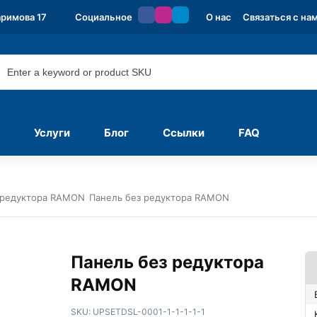
аримова 17
Социальное
О нас
Связаться с на
Услуги
Блог
Ссылки
FAQ
 редуктора RAMON
Панель без редуктора RAMON
Панель без редуктора
RAMON
SKU:
UPSETDSL-0001-1-1-1-1-1