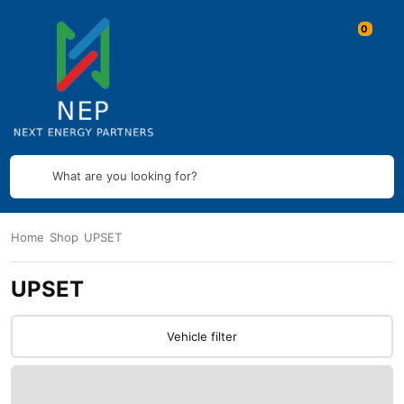
What are you looking for?
Home
Shop
UPSET
UPSET
Vehicle filter