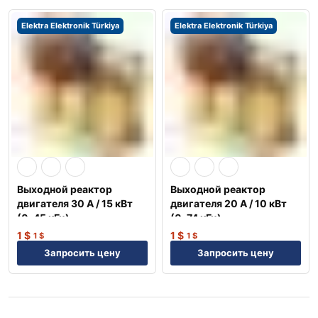
Elektra Elektronik Türkiya
Elektra Elektronik Türkiya
Выходной реактор
Выходной реактор
двигателя 30 А / 15 кВт
двигателя 20 А / 10 кВт
(0, 45 кГц) —
(0, 74 кГц) —
Оптимизация NEP
Оптимизация NEP
1
$
1
$
1
$
1
$
Запросить цену
Запросить цену