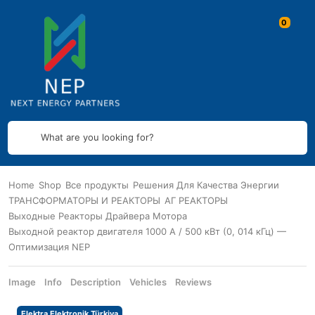
What are you looking for?
Home
Shop
Все продукты
Решения Для Качества Энергии
ТРАНСФОРМАТОРЫ И РЕАКТОРЫ
АГ РЕАКТОРЫ
Выходные Реакторы Драйвера Мотора
Выходной реактор двигателя 1000 А / 500 кВт (0, 014 кГц) —
Оптимизация NEP
Image
Info
Description
Vehicles
Reviews
Elektra Elektronik Türkiya