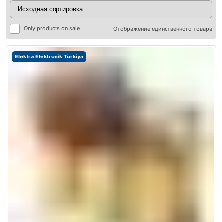
Only products on sale
Отображение единственного товара
Elektra Elektronik Türkiya
ры
ры
я