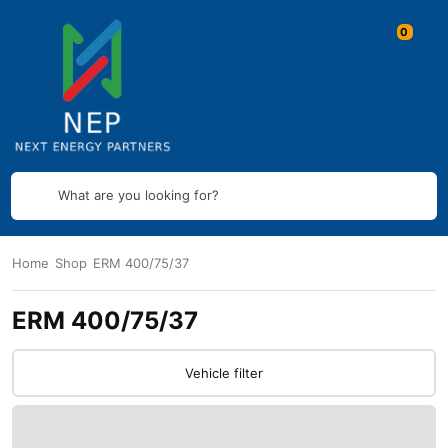
What are you looking for?
Home
Shop
ERM 400/75/37
ERM 400/75/37
Vehicle filter