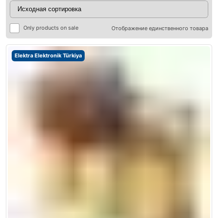
Only products on sale
Отображение единственного товара
Elektra Elektronik Türkiya
ры
ры
я