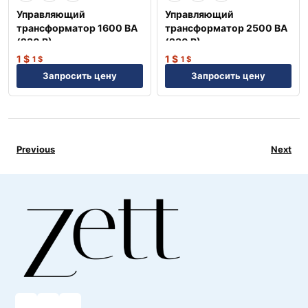
Управляющий
Управляющий
трансформатор 1600 ВА
трансформатор 2500 ВА
(230 В) —
(230 В) —
Профессиональное
Профессиональное
1
$
1
$
1
$
1
$
оборудование NEP
оборудование NEP
Запросить цену
Запросить цену
Previous
Next