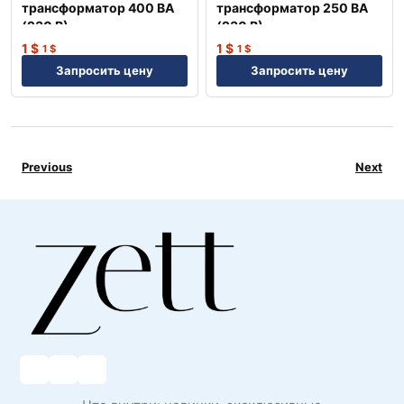
трансформатор 400 ВА
трансформатор 250 ВА
(230 В) —
(230 В) —
Профессиональное
Профессиональное
1
$
1
$
1
$
1
$
оборудование NEP
оборудование NEP
Запросить цену
Запросить цену
Previous
Next