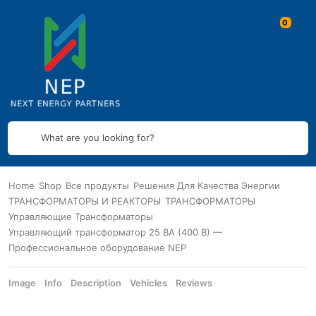
What are you looking for?
Home
Shop
Все продукты
Решения Для Качества Энергии
ТРАНСФОРМАТОРЫ И РЕАКТОРЫ
ТРАНСФОРМАТОРЫ
Управляющие Трансформаторы
Управляющий трансформатор 25 ВА (400 В) —
Профессиональное оборудование NEP
Image
Info
Description
Vehicles
Reviews