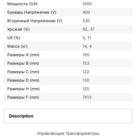
Мощность (VА)
1000
букварь Напряжение (V)
400
вторичный Напряжение (V)
230
Урожай (%)
92, 37
UK (%)
3, 11
Масса (кг)
14, 4
Размеры A (mm)
150
Размеры B (mm)
153
Размеры C (mm)
122
Размеры D (mm)
130
Размеры H (mm)
125
Размеры F (mm)
7X13
Description
Управляющие Трансформаторы