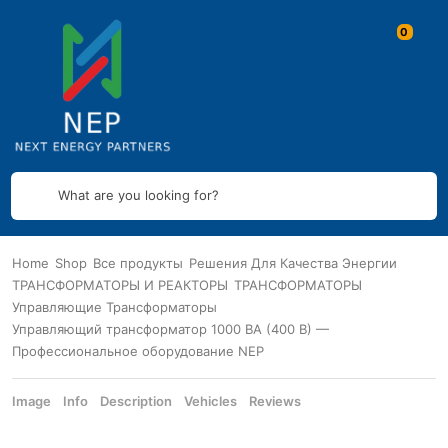
What are you looking for?
Home
Shop
Все продукты
Решения Для Качества Энергии
ТРАНСФОРМАТОРЫ И РЕАКТОРЫ
ТРАНСФОРМАТОРЫ
Управляющие Трансформаторы
Управляющий трансформатор 1000 ВА (400 В) —
Профессиональное оборудование NEP
Image
Info
Description
Vehicles
Reviews