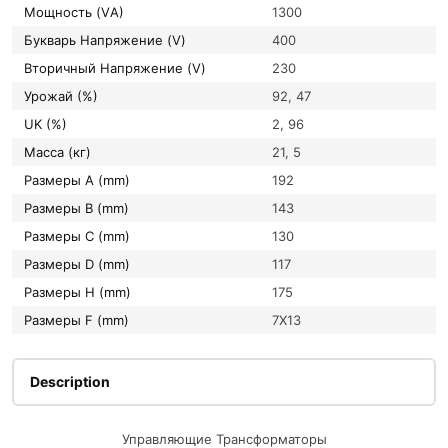
Мощность (VА)
1300
букварь Напряжение (V)
400
вторичный Напряжение (V)
230
Урожай (%)
92, 47
UK (%)
2, 96
Масса (кг)
21, 5
Размеры A (mm)
192
Размеры B (mm)
143
Размеры C (mm)
130
Размеры D (mm)
117
Размеры H (mm)
175
Размеры F (mm)
7X13
Description
Управляющие Трансформаторы