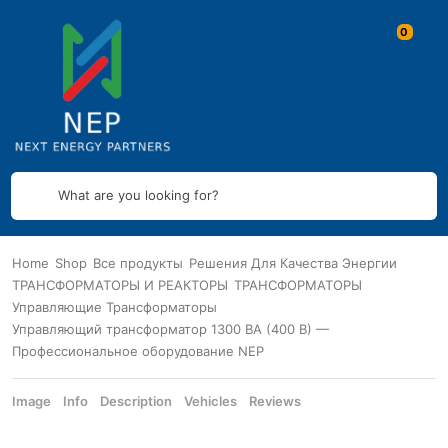
What are you looking for?
Home
Shop
Все продукты
Решения Для Качества Энергии
ТРАНСФОРМАТОРЫ И РЕАКТОРЫ
ТРАНСФОРМАТОРЫ
Управляющие Трансформаторы
Управляющий трансформатор 1300 ВА (400 В) —
Профессиональное оборудование NEP
Image
Info
Description
Vehicles
Reviews