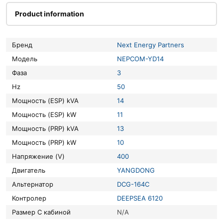
Product information
Бренд
Next Energy Partners
Модель
NEPCOM-YD14
Фаза
3
Hz
50
Мощность (ESP) kVA
14
Мощность (ESP) kW
11
Мощность (PRP) kVA
13
Мощность (PRP) kW
10
Напряжение (V)
400
Двигатель
YANGDONG
Альтернатор
DCG-164C
Контролер
DEEPSEA 6120
Размер С кабиной
N/A