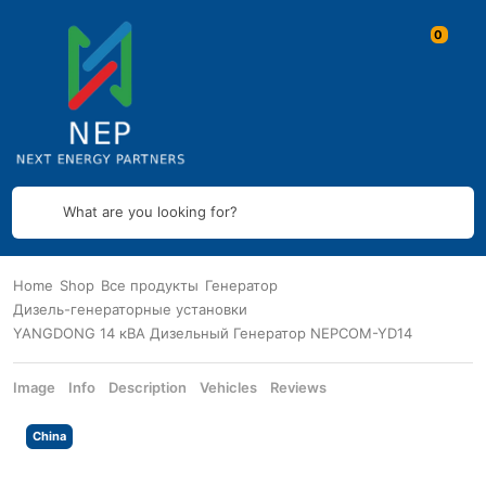
What are you looking for?
Home
Shop
Все продукты
Генератор
Дизель-генераторные установки
YANGDONG 14 кВА Дизельный Генератор NEPCOM-YD14
Image
Info
Description
Vehicles
Reviews
China