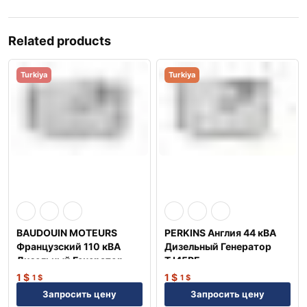
Related products
Turkiya
Turkiya
BAUDOUIN MOTEURS
PERKINS Англия 44 кВА
Французский 110 кВА
Дизельный Генератор
Дизельный Генератор
TJ45PE
TJ110BD
1
$
1
$
1
$
1
$
Запросить цену
Запросить цену