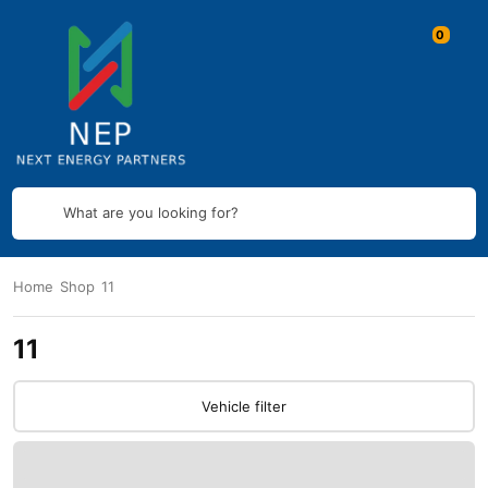
What are you looking for?
Home
Shop
11
11
Vehicle filter