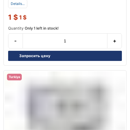
Details...
1
$
1
$
Quantity
Only 1 left in stock!
-
+
Запросить цену
Turkiya