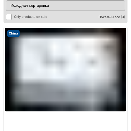
Only products on sale
Показаны все (3)
China
ры
ры
я