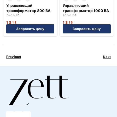
Управляющий
Управляющий
трансформатор 800 ВА
трансформатор 1000 ВА
(230 В) —
(230 В) —
Профессиональное
Профессиональное
1
$
1
$
1
$
1
$
оборудование NEP
оборудование NEP
Запросить цену
Запросить цену
Previous
Next