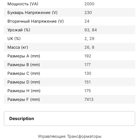
Мощность (VА)
2000
букварь Напряжение (V)
230
вторичный Напряжение (V)
24
Урожай (%)
93, 84
UK (%)
2, 29
Масса (кг)
26, 8
Размеры A (mm)
192
Размеры B (mm)
177
Размеры C (mm)
130
Размеры D (mm)
151
Размеры H (mm)
175
Размеры F (mm)
7X13
Description
Управляющие Трансформаторы