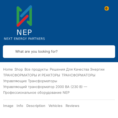
What are you looking for?
Home
Shop
Все продукты
Решения Для Качества Энергии
ТРАНСФОРМАТОРЫ И РЕАКТОРЫ
ТРАНСФОРМАТОРЫ
Управляющие Трансформаторы
Управляющий трансформатор 2000 ВА (230 В) —
Профессиональное оборудование NEP
Image
Info
Description
Vehicles
Reviews