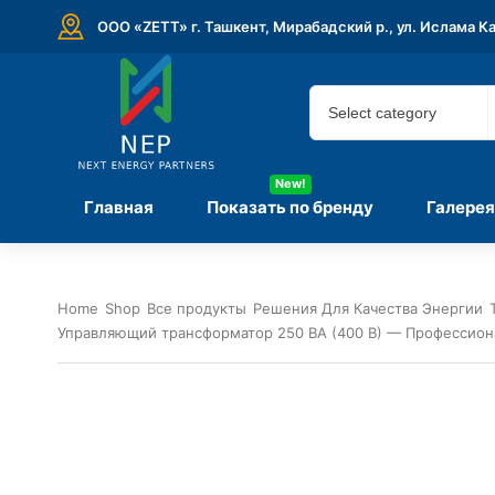
ООО «ZETT» г. Ташкент, Мирабадский р., ул. Ислама К
New!
Главная
Показать по бренду
Галерея
Home
Shop
Все продукты
Решения Для Качества Энергии
Управляющий трансформатор 250 ВА (400 В) — Профессион