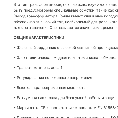
Это тип трансформаторов, обычно используемых в элек
быть предусмотрены специальные обмотки, такие как с
Выход трансформатора Концы имеют клеммные колодки и
обеспечивают высокий ток, необходимый для реле, кото
для этого значения Оно называется значением временн
ОБЩИЕ ХАРАКТЕРИСТИКИ
• Железный сердечник с высокой магнитной проницаем
• Электролитическая медная или алюминиевая обмотка.
• Трансформатор класса 1
• Регулирование пониженного напряжения
• Высокая кратковременная мощность
• Вакуумная лакировка для бесшумной работы и защиты 
• Маркировка CE и соответствие стандартам EN 61558-2
• Производство по системе менеджмента качества ISO 