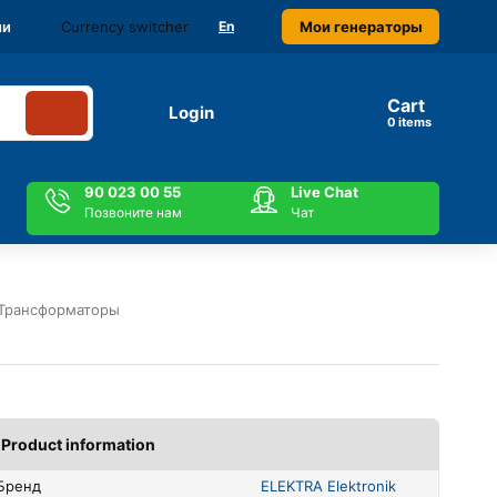
Currency switcher
Мои генераторы
ми
En
Cart
Login
items
90 023 00 55
Live Chat
Позвоните нам
Чат
Трансформаторы
Product information
Бренд
ELEKTRA Elektronik