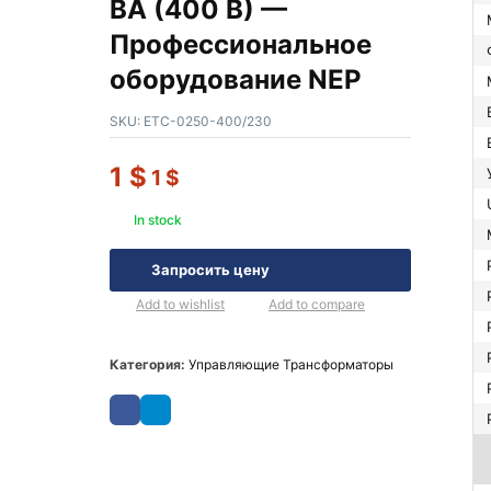
ВА (400 В) —
Профессиональное
оборудование NEP
SKU:
ETC-0250-400/230
1
$
1
$
In stock
Запросить цену
Add to wishlist
Add to compare
Категория:
Управляющие Трансформаторы