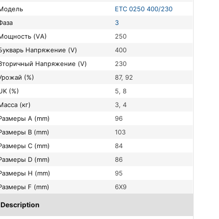
Модель
ETC 0250 400/230
Фаза
3
Мощность (VА)
250
букварь Напряжение (V)
400
вторичный Напряжение (V)
230
Урожай (%)
87, 92
UK (%)
5, 8
Масса (кг)
3, 4
Размеры A (mm)
96
Размеры B (mm)
103
Размеры C (mm)
84
Размеры D (mm)
86
Размеры H (mm)
95
Размеры F (mm)
6X9
Description