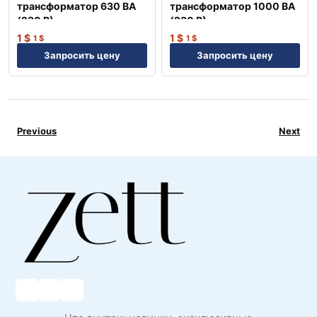
трансформатор 630 ВА
трансформатор 1000 ВА
(230 В) —
(230 В) —
Профессиональное
Профессиональное
1
$
1
$
1
$
1
$
оборудование NEP
оборудование NEP
Запросить цену
Запросить цену
Previous
Next