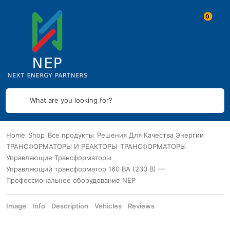
What are you looking for?
Home
Shop
Все продукты
Решения Для Качества Энергии
ТРАНСФОРМАТОРЫ И РЕАКТОРЫ
ТРАНСФОРМАТОРЫ
Управляющие Трансформаторы
Управляющий трансформатор 160 ВА (230 В) —
Профессиональное оборудование NEP
Image
Info
Description
Vehicles
Reviews