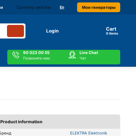
Currency switcher
Мои генераторы
ми
En
Cart
Login
items
90 023 00 55
Live Chat
Позвоните нам
Чат
Product information
Бренд
ELEKTRA Elektronik