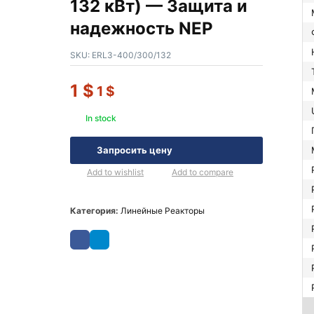
132 кВт) — Защита и
надежность NEP
SKU:
ERL3-400/300/132
1
$
1
$
In stock
Запросить цену
Add to wishlist
Add to compare
Категория:
Линейные Реакторы