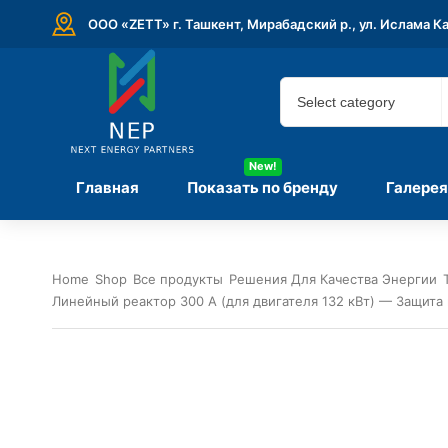
ООО «ZETT» г. Ташкент, Мирабадский р., ул. Ислама К
New!
Главная
Показать по бренду
Галерея
Home
Shop
Все продукты
Решения Для Качества Энергии
Линейный реактор 300 А (для двигателя 132 кВт) — Защита