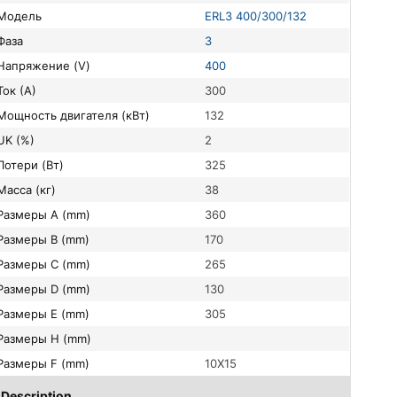
Модель
ERL3 400/300/132
Фаза
3
Напряжение (V)
400
Ток (А)
300
Мощность двигателя (кВт)
132
UK (%)
2
Потери (Вт)
325
Масса (кг)
38
Размеры A (mm)
360
Размеры B (mm)
170
Размеры C (mm)
265
Размеры D (mm)
130
Размеры E (mm)
305
Размеры H (mm)
Размеры F (mm)
10X15
Description