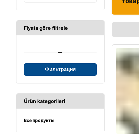
това
Fiyata göre filtrele
—
Фильтрация
Ürün kategorileri
Все продукты
UPS