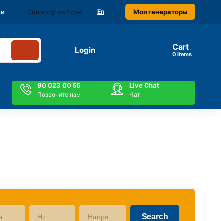
Currency switcher
Мои генераторы
ми
En
Cart
Login
items
90 023 00 55
Live Chat
Позвоните нам
Чат