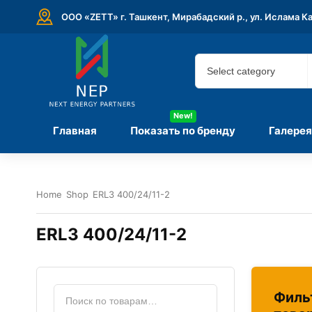
ООО «ZETT» г. Ташкент, Мирабадский р., ул. Ислама К
New!
Главная
Показать по бренду
Галерея
Home
Shop
ERL3 400/24/11-2
ERL3 400/24/11-2
Филь