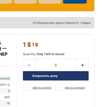
Отображение единственного товара
А
1
$
1
$
) —
 NEP
Quantity
Only 1 left in stock!
-
+
Запросить цену
ktronik
24/11-2
Add to wishlist
Add to compare
3
400
16