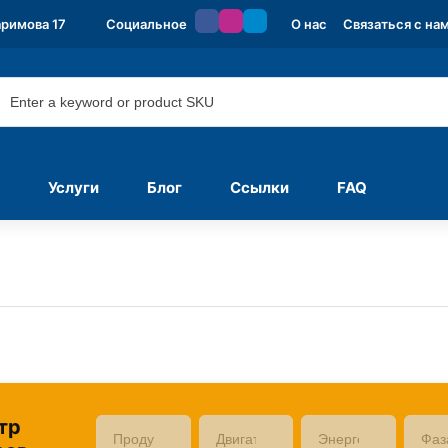
аримова 17
Социальное
О нас
Связаться с на
Услуги
Блог
Ссылки
FAQ
тр