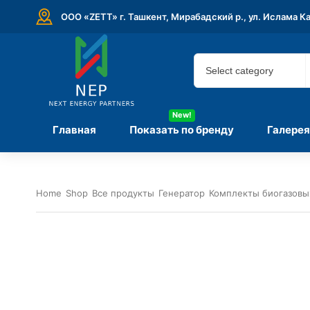
ООО «ZETT» г. Ташкент, Мирабадский р., ул. Ислама К
New!
Главная
Показать по бренду
Галерея
Home
Shop
Все продукты
Генератор
Комплекты биогазовы