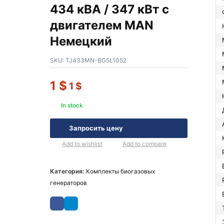
434 кВА / 347 кВт с
двигателем MAN
Немецкий
SKU:
TJ433MN-BG5L1052
1
$
1
$
In stock
Запросить цену
Add to wishlist
Add to compare
Категория:
Комплекты биогазовых
генераторов