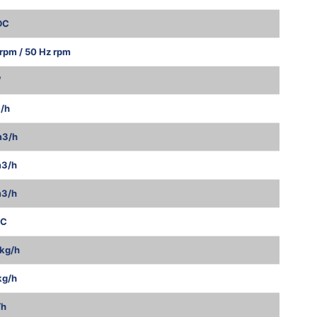
DC
rpm / 50 Hz rpm
W
/h
m3/h
m3/h
m3/h
°C
kg/h
kg/h
/h