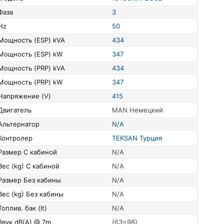
Фаза
3
Hz
50
Мощность (ESP) kVA
434
Мощность (ESP) kW
347
Мощность (PRP) kVA
434
Мощность (PRP) kW
347
Напряжение (V)
415
Двигатель
MAN Немецкий
Альтернатор
N/A
Контролер
TEKSAN Турция
Размер С кабиной
N/A
Вес (kg) С кабиной
N/A
Размер Без кабины
N/A
Вес (kg) Без кабины
N/A
Топлив. бак (lt)
N/A
Звук dB(A) @ 7m
(63=98)