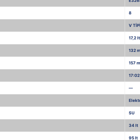
E326
8
V TİP
17,2 lt
132 
157 
17:02
—
Elekt
SU
34 lt
95 lt