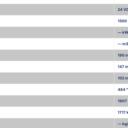
24 V
1500 
— k
— m3
190 
147 
102 
484 
1907 
1717 
— kg