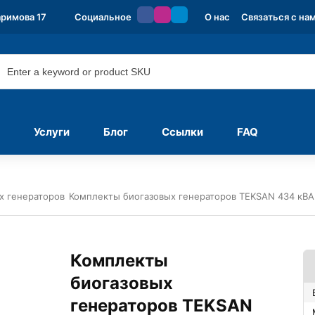
аримова 17
Социальное
О нас
Связаться с на
Услуги
Блог
Ссылки
FAQ
х генераторов
Комплекты биогазовых генераторов TEKSAN 434 кВА
Комплекты
биогазовых
генераторов TEKSAN