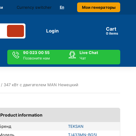
Currency switcher
Мои генераторы
ми
En
Cart
Login
items
90 023 00 55
Live Chat
Позвоните нам
Чат
 / 347 кВт с двигателем MAN Немецкий
Product information
Бренд
TEKSAN
Модель
TJ433MN-BG5L