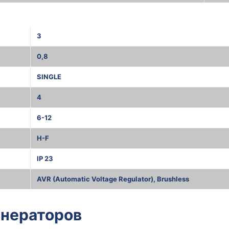
3
0,8
SINGLE
4
6-12
H-F
IP 23
AVR (Automatic Voltage Regulator), Brushless
енераторов