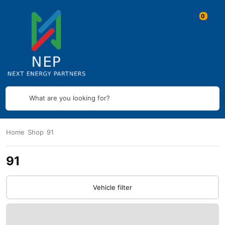
What are you looking for?
Home
Shop
91
91
Vehicle filter