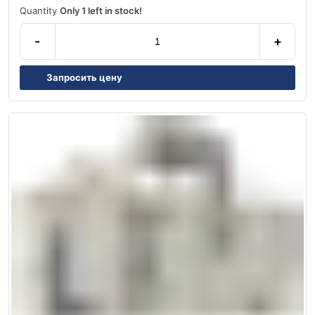
Quantity
Only 1 left in stock!
-
+
Запросить цену