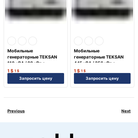
Мобильные
Мобильные
генераторные TEKSAN
генераторные TEKSAN
110 кВА / 88 кВт с
445 кВА / 356 кВт с
двигателем PERKINS
двигателем VOLVO
1
$
1
$
1
$
1
$
Англия
Швеция
Запросить цену
Запросить цену
Previous
Next