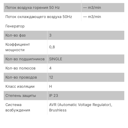
Поток воздуха горения 50 Hz
— m3/min
Поток охлаждающего воздуха 50Hz
— m3/min
Генератор
Кол-во фаз
3
Коэффициент
0,8
мощности
Кол-во подшипников
SINGLE
Кол-во полюсов
4
Кол-во проводов
12
Класс изоляции
H
Степень защиты
IP 23
Система
AVR (Automatic Voltage Regulator),
возбуждения
Brushless