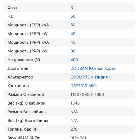
Фаза
3
Hz
50
Мощность (ESP) kVA
50
Мощность (ESP) kW
40
Мощность (PRP) kVA
45
Мощность (PRP) kW
36
Напряжение (V)
400
Двигатель
DOOSAN Южная Корея
Альтернатор
CROMPTON Индия
Контролер
DSE7310 MKII
Размер С кабиной
1130x2800x1690
Вес (kg) С кабиной
1346
Размер Без кабины
N/A
Вес (kg) Без кабины
N/A
Топлив. бак (lt)
270
Звук dB(A) @ 7m
(62=98)