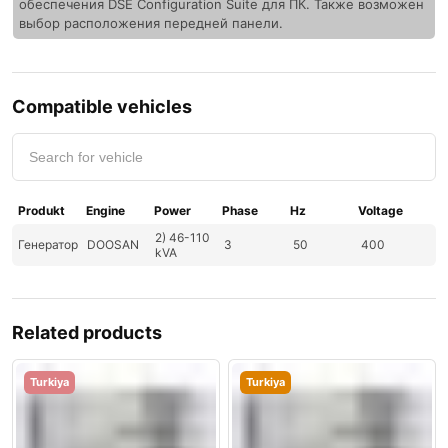
обеспечения DSE Configuration Suite для ПК. Также возможен
выбор расположения передней панели.
Compatible vehicles
Produkt
Engine
Power
Phase
Hz
Voltage
2) 46-110
Генератор
DOOSAN
3
50
400
kVA
Related products
Turkiya
Turkiya