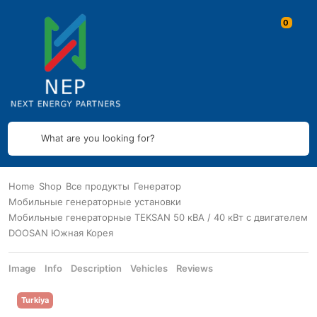
What are you looking for?
Home
Shop
Все продукты
Генератор
Мобильные генераторные установки
Мобильные генераторные TEKSAN 50 кВА / 40 кВт с двигателем
DOOSAN Южная Корея
Image
Info
Description
Vehicles
Reviews
Turkiya