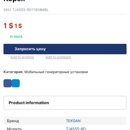
SKU:
TJ45S5-RD11818MBL
1
$
1
$
In stock
Запросить цену
Add to wishlist
Add to compare
Категория:
Мобильные генераторные установки
Product information
Бренд
TEKSAN
Модель
TJ45S5-RD